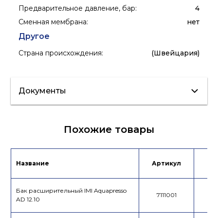
Предварительное давление, бар
:
4
Сменная мембрана
:
нет
Другое
Страна происхождения
:
(Швейцария)
Документы
Инструкция
Лист данных
Похожие товары
Сертификат/
Декларация
Название
Артикул
Це
Бак расширительный IMI Aquapresso
7111001
AD 12.10