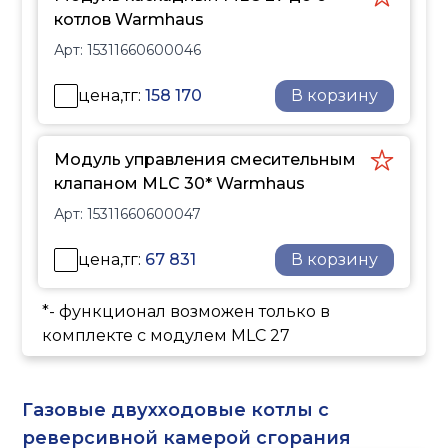
котлов Warmhaus
Арт:
15311660600046
цена,тг:
158 170
В корзину
Модуль управления смесительным
клапаном MLC 30* Warmhaus
Арт:
15311660600047
цена,тг:
67 831
В корзину
*- функционал возможен только в
комплекте с модулем MLC 27
Газовые двухходовые котлы с
реверсивной камерой сгорания