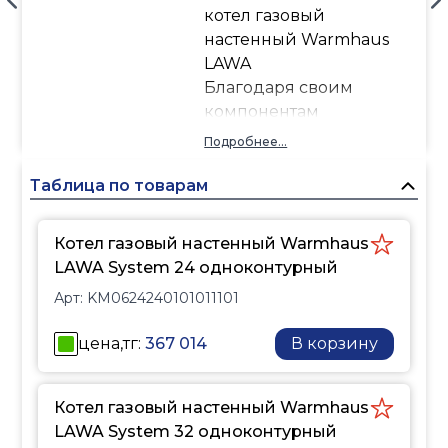
котел газовый
настенный Warmhaus
LAWA
Благодаря своим
компонентам
специальной
Подробнее...
конструнции и высокой
производительности
Таблица по товарам
котлы Lawa
обеспечивают 93% КПД.
Котел газовый настенный Warmhaus
Они экологически
LAWA System 24 одноконтурный
безвредные и
Арт:
KM0624240101011101
экономичные.
цена,тг:
367 014
В корзину
Котел газовый настенный Warmhaus
LAWA System 32 одноконтурный