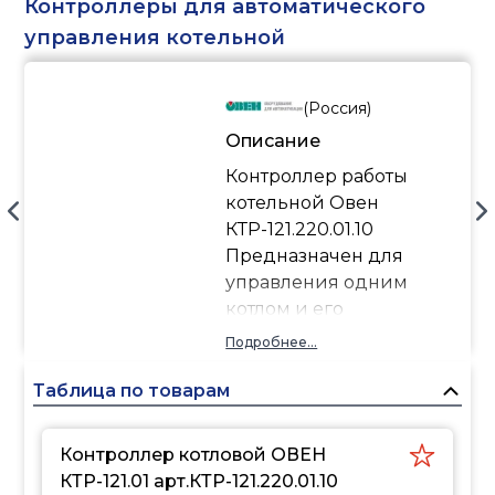
Контроллеры для автоматического
управления котельной
(
Россия
)
Описание
Контроллер работы
котельной Овен
КТР-121.220.01.10
Предназначен для
управления одним
котлом и его
вспомогательным
Подробнее...
оборудованием.
Алгоритм котлового
Таблица по товарам
контроллера
обеспечивает:
Контроллер котловой ОВЕН
поддержание заданной
КТР-121.01 арт.КТР-121.220.01.10
температуры подачи в