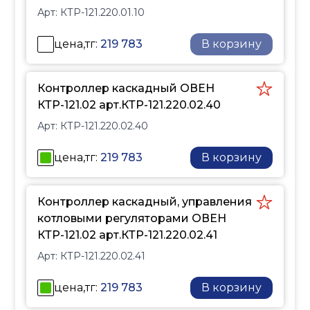
Арт:
КТР-121.220.01.10
трубопроводе за котлом;
управление горелкой;
цена,тг:
219 783
В корзину
управление котловыми
насосами;
поддержание
Контроллер каскадный ОВЕН
температуры на входе в
КТР-121.02 арт.КТР-121.220.02.40
котел;
Арт:
КТР-121.220.02.40
возможность
интеграции в каскад
цена,тг:
219 783
В корзину
(подключение к
КТР-121.02.41);
при использовании
Контроллер каскадный, управления
модуля расширения
котловыми регуляторами ОВЕН
ПРМ прибор
КТР-121.02 арт.КТР-121.220.02.41
контролирует
Арт:
КТР-121.220.02.41
общекотельные аварии
и осуществляет их
цена,тг:
219 783
В корзину
сигнализацию;