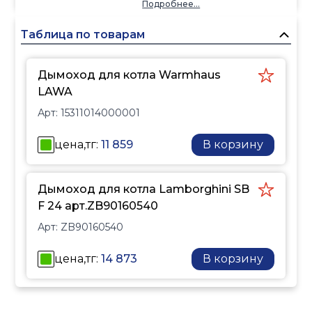
Подробнее...
Таблица по товарам
Дымоход для котла Warmhaus
LAWA
Арт:
15311014000001
цена,тг:
11 859
В корзину
Дымоход для котла Lamborghini SB
F 24 арт.ZB90160540
Арт:
ZB90160540
цена,тг:
14 873
В корзину