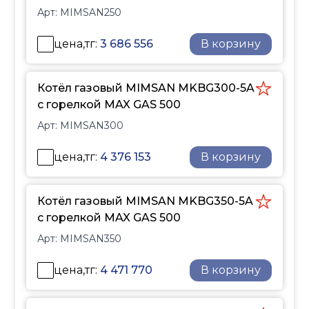
системы, который будет
Арт:
MIMSAN250
выполнен
профессиональными
цена,тг:
3 686 556
В корзину
проектировщиками с
более чем 10-летним
Котёл газовый MIMSAN MKBG300-5A
опытом работы, вы
с горелкой MAX GAS 500
можете обратиться к
нашему менеджеру или
Арт:
MIMSAN300
отправить запрос на
цена,тг:
4 376 153
online.shop@enko.kz
В корзину
или
позвонить по любому
телефону, указанному в
Котёл газовый MIMSAN MKBG350-5A
контактах
на сайте.
с горелкой MAX GAS 500
Арт:
MIMSAN350
цена,тг:
4 471 770
В корзину