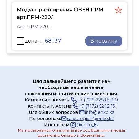
контроль аварий котла и
Модуль расширения ОВЕН ПРМ
насосов.
арт.ПРМ-220.1
КТР-121 –
многофункциональный
Арт:
ПРМ-220.1
контроллер с готовыми
решениями для
цена,тг:
68 137
В корзину
автоматизации работы
котельной.
Подходит для монтажа в
блочных, стационарных,
крышных котельных с
Для дальнейшего развития нам
водяным нагревом, а
необходимы ваше мнение,
также в котельных с
пожелания и критические замечания.
наружными котлами и
Контакты г. Алматы:
+7 (727) 228 85 00
Контакты г. Астана:
+7 (7172) 52 12 13
котельных с
Для общих вопросов:
info@enko.kz
прилегающим ИТП.
По регионам:
sales.region@enko.kz
Управление процессом
Инстаграм:
@
enko_kz
горения происходит
Мы постараемся ответить на все сообщения и письма
достаточно быстро и объективно.
через встроенный