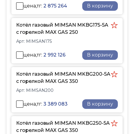
Максимальное давление
цена,тг:
2 875 264
В корзину
до 5 бар
Теплоизоляция
толщиной 80 мм на
Котёл газовый MIMSAN MKBG175-5A
корпусе и дверце
с горелкой MAX GAS 250
Соответствие
Арт:
MIMSAN175
национальным и
международным
цена,тг:
2 992 126
В корзину
нормам
Микропроцессорная
панель управления
Котёл газовый MIMSAN MKBG200-5A
горелкой и насосом
с горелкой MAX GAS 350
Покрытие
Арт:
MIMSAN200
электростатическим
порошковым покрытием
цена,тг:
3 389 083
В корзину
на оцинкованном листе
Если вы хотите заказать
Котёл газовый MIMSAN MKBG250-5A
индивидуальный
с горелкой MAX GAS 350
проект отопительной