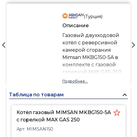
(
Турция
)
Описание
Газовый двухходовой
котёл с реверсивной
камерой сгорания
Mimsan MKBG150-5A в
комплекте с газовой
горелкой MAX GAS 250
Характеристики и
Подробнее...
особенности:
Высокая эффективность
Таблица по товарам
сгорания, КПД до 95%
Турбулизаторы во втором
Котёл газовый MIMSAN MKBG150-5A
ходе котла
с горелкой MAX GAS 250
Дверца с водяным
Арт:
MIMSAN150
охлаждением