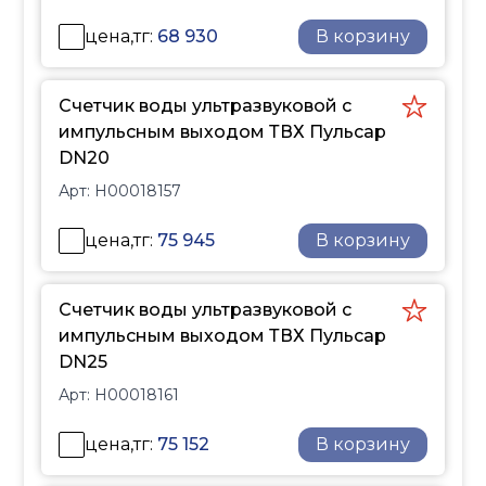
предприятиях и
цена,тг:
68 930
В корзину
коммерческих объектах.
Счетчик воды ультразвуковой с
импульсным выходом ТВХ Пульсар
DN20
Арт:
Н00018157
цена,тг:
75 945
В корзину
Счетчик воды ультразвуковой с
импульсным выходом ТВХ Пульсар
DN25
Арт:
Н00018161
цена,тг:
75 152
В корзину