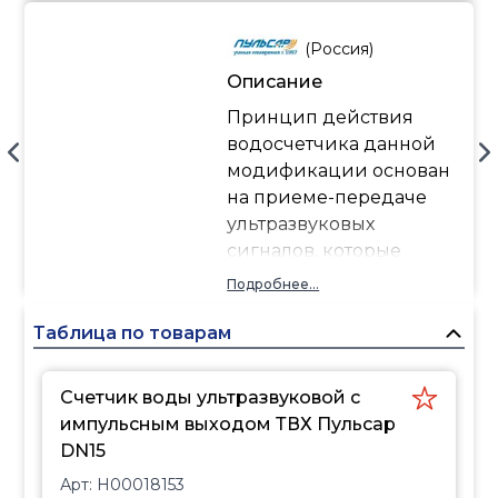
(
Россия
)
Описание
Принцип действия
водосчетчика данной
модификации основан
на приеме-передаче
ультразвуковых
сигналов, которые
проходят через поток
Подробнее...
воды.
Прибор может
Таблица по товарам
использоваться для
организации
Счетчик воды ультразвуковой с
индивидуального учета
импульсным выходом ТВХ Пульсар
водопотребления в
DN15
квартирах, офисах, на
Арт:
Н00018153
промышленных