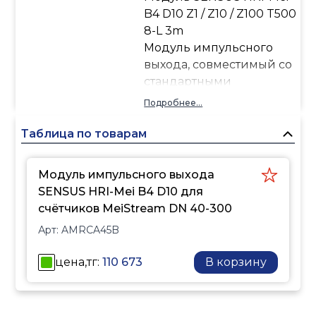
B4 D10 Z1 / Z10 / Z100 T500
8-L 3m
Модуль импульсного
выхода, совместимый со
стандартными
промышленными
Подробнее...
счетчиками воды
MeiStream и MeiTwin MID
Таблица по товарам
DN 20-40 / 40-125 / 150-
300 M-Bus.
Модуль импульсного выхода
Импульсный модуль
SENSUS HRI-Mei B4 D10 для
оснащен двумя
счётчиков MeiStream DN 40-300
выходами:
Арт:
AMRCA45B
импульсный - режим
передатчика импульсов
цена,тг:
110 673
В корзину
с высокой разрешением,
постоянной
длительностью