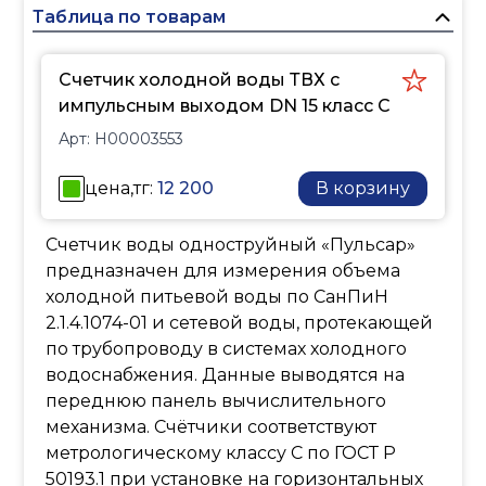
холодной питьевой
Таблица по товарам
воды по СанПиН
2.1.4.1074-01 и сетевой
Счетчик холодной воды ТВХ с
воды, протекающей по
импульсным выходом DN 15 класс C
трубопроводу в системах
Арт:
H00003553
холодного
водоснабжения. Данные
цена,тг:
12 200
В корзину
выводятся на переднюю
панель вычислительного
Счетчик воды одноструйный «Пульсар»
механизма.
предназначен для измерения объема
Счётчики соответствуют
холодной питьевой воды по СанПиН
метрологическому
2.1.4.1074-01 и сетевой воды, протекающей
классу С по ГОСТ Р 50193.1
по трубопроводу в системах холодного
при установке на
водоснабжения. Данные выводятся на
горизонтальных
переднюю панель вычислительного
трубопроводах
механизма. Счётчики соответствуют
индикаторным
метрологическому классу С по ГОСТ Р
устройством вверх и
50193.1 при установке на горизонтальных
классу В – на наклонных