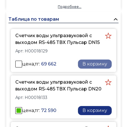
проходят через поток
Подробнее...
воды.
Прибор может
Таблица по товарам
использоваться для
организации
Счетчик воды ультразвуковой с
индивидуального учета
выходом RS-485 ТВХ Пульсар DN15
водопотребления в
Арт:
H00018129
квартирах, офисах, на
промышленных
цена,тг:
69 662
В корзину
предприятиях и
коммерческих объектах.
Счетчик воды ультразвуковой с
выходом RS-485 ТВХ Пульсар DN20
Арт:
H00018133
цена,тг:
72 590
В корзину