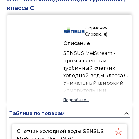
класса C
(
Германия-
Словакия
)
Описание
SENSUS MeiStream -
промышленный
турбинный счетчик
холодной воды класса C.
Уникальный широкий
измерительный
диапазонR ≤ 315.
Подробнее...
Измерение объема воды
при высоких расходах.
Таблица по товарам
Измерение объема при
малых расходах.
Счетчик холодной воды SENSUS
MeiStream Plus DN 50