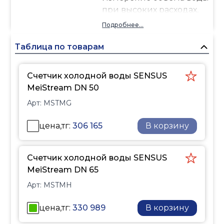
при высоких расходах,
например, на
Подробнее...
трубопроводах с
нагнетающими
Таблица по товарам
насосами. Измерение
объема при малых
Счетчик холодной воды SENSUS
расходах. Для контроля
MeiStream DN 50
утечек.
Арт:
MSTMG
цена,тг:
306 165
В корзину
Счетчик холодной воды SENSUS
MeiStream DN 65
Арт:
MSTMH
цена,тг:
330 989
В корзину