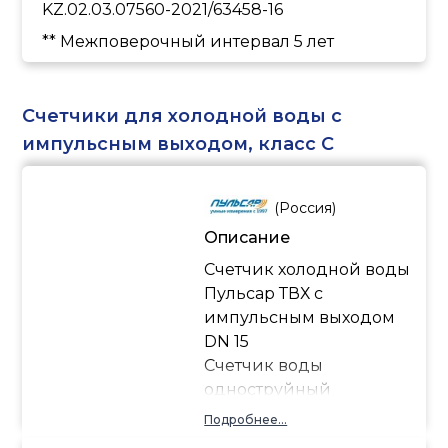
KZ.02.03.07560-2021/63458-16
** Межповерочный интервал 5 лет
Счетчики для холодной воды с
импульсным выходом, класс C
(
Россия
)
Описание
Счетчик холодной воды
Пульсар ТВХ с
импульсным выходом
DN 15
Счетчик воды
одноструйный
«Пульсар» предназначен
Подробнее...
для измерения объема