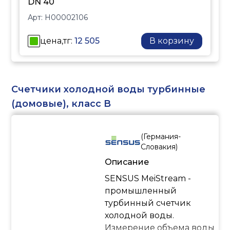
DN 40
Арт:
H00002106
цена,тг:
12 505
В корзину
Счетчики холодной воды турбинные
(домовые), класс B
(
Германия-
Словакия
)
Описание
SENSUS MeiStream -
промышленный
турбинный счетчик
холодной воды.
Измерение объема воды