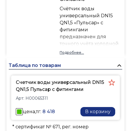
Счётчик воды
универсальный DN15
QN1,5 «Пульсар» с
фитингами
предназначен для
точного учёта холодной
и горячей воды, прост в
Подробнее...
установке и подходит
для использования в
Таблица по товарам
квартирах и домах.
Счетчик воды универсальный DN15
QN1,5 Пульсар с фитингами
Арт:
Н00065311
цена,тг:
8 418
В корзину
* сертификат № 671, рег. номер