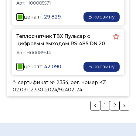
применяемого счетного
Арт:
H00085571
тупиковой системе
механизма)
горячего
цена,тг:
29 829
В корзину
водоснабжения, как
счетчик горячей воды,
определяющий объем
Теплосчетчик ТВХ Пульсар с
воды, температура
цифровым выходом RS-485 DN 20
которой выше заданного
Арт:
H00085514
значения.
цена,тг:
42 090
В корзину
*- сертификат № 2354, рег. номер KZ
02.03.02330-2024/92402-24
1
2