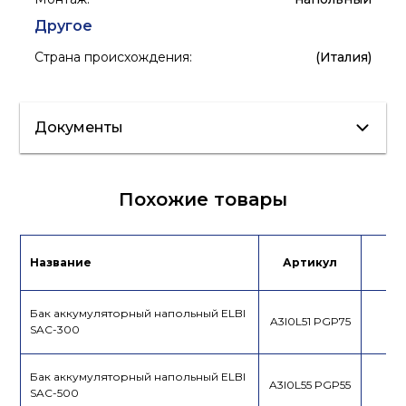
Другое
Страна происхождения
:
(Италия)
Документы
Сертификат/
Похожие товары
Декларация
Лист данных
Название
Артикул
Це
Бак аккумуляторный напольный ELBI
A3I0L51 PGP75
SAC-300
Бак аккумуляторный напольный ELBI
A3I0L55 PGP55
SAC-500