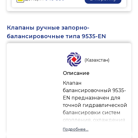
энергоэффективность
системы, сократить
время пусконаладочных
работ и обеспечить
Клапаны ручные запорно-
стабильную работу
балансировочные типа 9535-EN
оборудования.
Функция:
(
Казахстан
)
Автоматическое
поддержание заданного
Описание
расхода, регулирование
Клапан
перепада давления и
балансировочный 9535-
точное управление
EN предназначен для
расходом тепло- и
точной гидравлической
холодоносителя.
балансировки систем
отопления, охлаждения
и горячего
Подробнее...
водоснабжения.