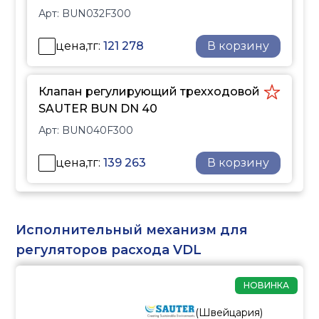
Арт:
BUN032F300
цена,тг:
121 278
В корзину
Клапан регулирующий трехходовой
SAUTER BUN DN 40
Арт:
BUN040F300
цена,тг:
139 263
В корзину
Исполнительный механизм для
регуляторов расхода VDL
НОВИНКА
(
Швейцария
)