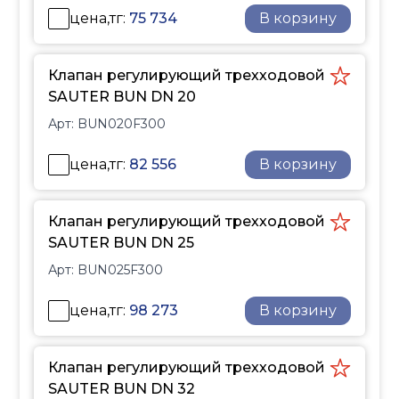
и AVF 125S, обеспечивая
цена,тг:
75 734
В корзину
точное и надежное
управление.
Равнопроцентная
Клапан регулирующий трехходовой
характеристика (F300) и
SAUTER BUN DN 20
линейная
Арт:
BUN020F300
характеристика (F200)
позволяют подобрать
цена,тг:
82 556
В корзину
оптимальное решение
для различных систем
автоматизации.
Клапан регулирующий трехходовой
Клапан закрывается при
SAUTER BUN DN 25
выдвинутом штоке.
Арт:
BUN025F300
цена,тг:
98 273
В корзину
Клапан регулирующий трехходовой
SAUTER BUN DN 32