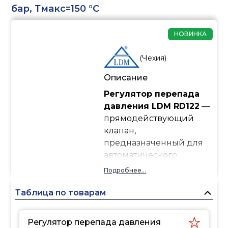
бар, Тмакс=150 °С
НОВИНКА
(
Чехия
)
Описание
Регулятор перепада
давления LDM RD122
—
прямодействующий
клапан,
предназначенный для
автоматического
поддержания
Подробнее...
постоянного перепада
давления в системах
Таблица по товарам
отопления, охлаждения,
вентиляции и
Регулятор перепада давления