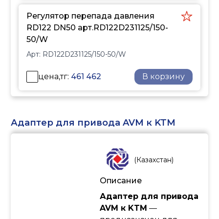
Регулятор перепада давления
RD122 DN50 арт.RD122D231125/150-
50/W
Арт:
RD122D231125/150-50/W
цена,тг:
461 462
В корзину
Адаптер для привода AVM к KTM
(
Казахстан
)
Описание
Адаптер для привода
AVM к KTM
—