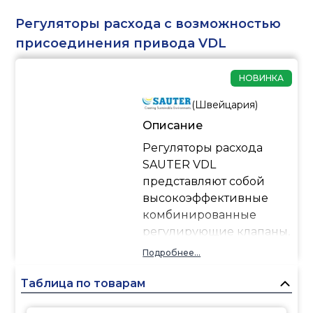
Регуляторы расхода с возможностью
присоединения привода VDL
НОВИНКА
(
Швейцария
)
Описание
Регуляторы расхода
SAUTER VDL
представляют собой
высокоэффективные
комбинированные
регулирующие клапаны,
предназначенные для
Подробнее...
систем отопления,
охлаждения и
Таблица по товарам
кондиционирования с