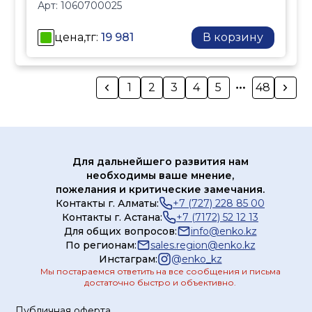
Арт:
1060700025
долговечную
эксплуатацию в
цена,тг:
19 981
В корзину
инженерных системах
различного назначения.
Конструкция с
1
2
3
4
5
48
переменным проходным
сечением обеспечивает
высокую точность
настройки, а удобный
Для дальнейшего развития нам
маховик позволяет
необходимы ваше мнение,
быстро выполнять
пожелания и критические замечания.
регулировку и
Контакты г. Алматы:
+7 (727) 228 85 00
фиксацию параметров.
Контакты г. Астана:
+7 (7172) 52 12 13
Для общих вопросов:
info@enko.kz
Клапан 9535-EN
По регионам:
sales.region@enko.kz
применяется в
Инстаграм:
@
enko_kz
радиаторных системах,
Мы постараемся ответить на все сообщения и письма
стояках отопления,
достаточно быстро и объективно.
тепловых пунктах,
Публичная оферта