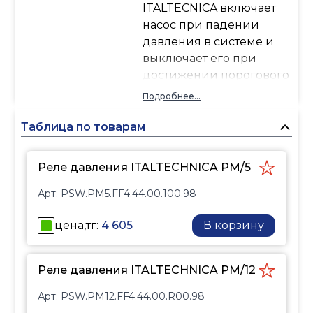
ITALTECNICA включает
насос при падении
давления в системе и
выключает его при
достижении порогового
значения.
Подробнее...
Таблица по товарам
Реле давления ITALTECHNICA PM/5
Арт:
PSW.PM5.FF4.44.00.100.98
цена,тг:
4 605
В корзину
Реле давления ITALTECHNICA PM/12
Арт:
PSW.PM12.FF4.44.00.R00.98