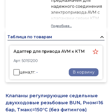
предназначен для
надежного соединения
электропривода AVM с
клапанами серии KTM,
обеспечивая
Подробнее...
корректную передачу
усилия и стабильную
Таблица по товарам
работу системы
автоматического
Адаптер для привода AVM к KTM
управления.
Арт:
50151200
цена,тг:
-
В корзину
Клапаны регулирующие седельные
двухходовые резьбовые BUN, Pном=16
бар, Tмакс=150°C (без фитингов)