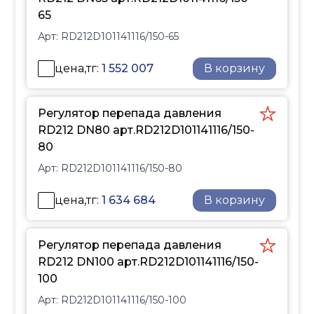
кондиционирования.
65
Обеспечивает
Арт:
RD212D101141116/150-65
стабильную работу
оборудования, снижает
цена,тг:
1 552 007
В корзину
гидравлические
нагрузки и повышает
эффективность системы.
Регулятор перепада давления
Не требует подключения
RD212 DN80 арт.RD212D101141116/150-
к электросети.
80
Арт:
RD212D101141116/150-80
цена,тг:
1 634 684
В корзину
Регулятор перепада давления
RD212 DN100 арт.RD212D101141116/150-
100
Арт:
RD212D101141116/150-100