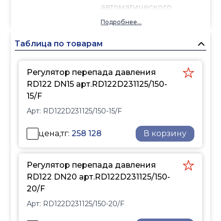
автоматического
поддержания заданного
Подробнее...
перепада давления в
системах отопления,
Таблица по товарам
теплоснабжения и
охлаждения.
Регулятор перепада давления
Обеспечивает
RD122 DN15 арт.RD122D231125/150-
стабильную работу
15/F
оборудования, защищает
Арт:
RD122D231125/150-15/F
систему от перепадов
давления и не требует
цена,тг:
258 128
В корзину
подключения к
электросети.
Регулятор перепада давления
RD122 DN20 арт.RD122D231125/150-
20/F
Арт:
RD122D231125/150-20/F