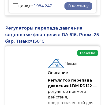
цена,тг:
1 984 247
В корзину
Регуляторы перепада давления
седельные фланцевые DA 616, Рном=25
бар, Тмакс=150°С
НОВИНКА
(
Чехия
)
Описание
Регулятор перепада
давления LDM RD122
—
регулятор прямого
действия,
предназначенный для