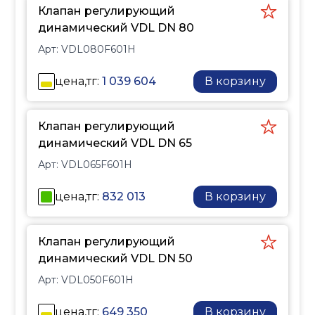
переменным расходом.
Клапан регулирующий
Благодаря встроенному
динамический VDL DN 80
регулятору перепада
Арт:
VDL080F601H
давления и функции
автоматического
цена,тг:
1 039 604
В корзину
ограничения расхода
клапаны обеспечивают
точное регулирование и
Клапан регулирующий
динамическую
динамический VDL DN 65
гидравлическую
Арт:
VDL065F601H
балансировку
независимо от
цена,тг:
832 013
В корзину
колебаний давления в
системе. Простая
настройка
Клапан регулирующий
максимального расхода
динамический VDL DN 50
и высокая точность
Арт:
VDL050F601H
регулирования
позволяют повысить
цена,тг:
649 350
В корзину