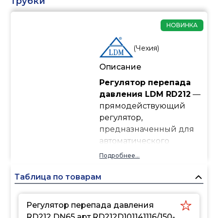
трубки
НОВИНКА
(
Чехия
)
Описание
Регулятор перепада
давления LDM RD212
—
прямодействующий
регулятор,
предназначенный для
автоматического
поддержания
Подробнее...
постоянного перепада
давления в системах
Таблица по товарам
отопления,
теплоснабжения,
Регулятор перепада давления
охлаждения и
RD212 DN65 арт.RD212D101141116/150-