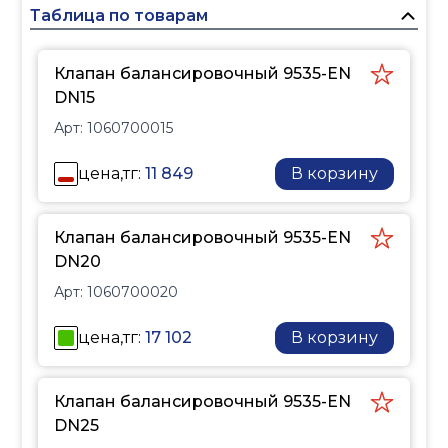
Обеспечивает
Таблица по товарам
регулировку и
ограничение расхода
Клапан балансировочный 9535-EN
теплоносителя,
DN15
позволяет измерять
Арт:
1060700015
перепад давления через
встроенные
цена,тг:
11 849
В корзину
измерительные
ниппели и выполнять
сервисное перекрытие
Клапан балансировочный 9535-EN
потока без потери
DN20
заданных настроек.
Арт:
1060700020
Корпус клапана
изготовлен из
цена,тг:
17 102
В корзину
высококачественной
латуні DZR, устойчивой к
коррозии и вымыванию
Клапан балансировочный 9535-EN
цинка, что гарантирует
DN25
надежную и