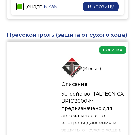
цена,тг:
6 235
В корзину
Прессконтроль (защита от сухого хода)
НОВИНКА
(
Италия
)
Описание
Устройство ITALTECNICA
BRIO2000-M
предназначено для
aвтoмaтичecкoгo
кoнтpoля дaвлeния и
защиты от сухого хода в