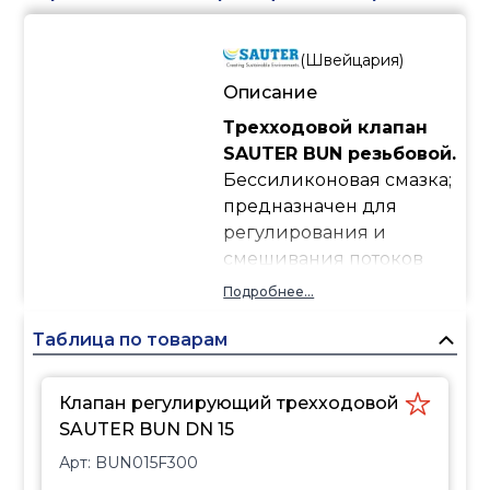
(
Швейцария
)
Описание
Трехходовой клапан
SAUTER BUN резьбовой.
Бессиликоновая смазка;
предназначен для
регулирования и
смешивания потоков
холодной и горячей
Подробнее...
воды в открытых и
закрытых
Таблица по товарам
гидравлических
системах.
Клапан регулирующий трехходовой
Совместим с приводами
SAUTER BUN DN 15
клапанов AVM 105(S), AVM
Арт:
BUN015F300
115(S), AVM 321(S), AVF 124