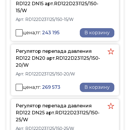
кондиционирования.
RD122 DN15 арт.RD122D231125/150-
Обеспечивает
15/W
стабильную работу
Арт:
RD122D231125/150-15/W
оборудования, снижает
гидравлические
цена,тг:
243 195
В корзину
колебания, повышает
энергоэффективность
системы и защищает её
Регулятор перепада давления
элементы от перепадов
RD122 DN20 арт.RD122D231125/150-
давления. Подходит для
20/W
работы с водой, паром,
Арт:
RD122D231125/150-20/W
воздухом и другими
неагрессивными
цена,тг:
269 573
В корзину
жидкими и
газообразными средами.
Регулятор перепада давления
RD122 DN25 арт.RD122D231125/150-
25/W
Арт:
RD122D231125/150-25/W