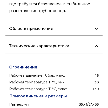
где требуется безопасное и стабильное
разветвление трубопровода.
Область применения
Технические характеристики
отопление
холодное
водоснабжение
ГВС
Ограничения
Рабочее давление P, бар, макс
:
16
Рабочая температура T, °C, мин
:
30
Рабочая температура T, °C, макс
:
130
Присоединения и размеры
Размер, мм
:
35⨯1/2"⨯35