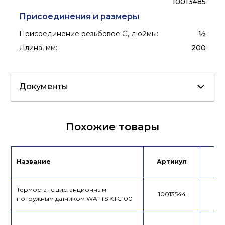
10013485
Присоединения и размеры
Присоединение резьбовое G, дюймы
:
½
Длина, мм
:
200
Документы
Сертификат/
Похожие товары
Декларация
Лист данных
Название
Артикул
Це
Термостат с дистанционным
10013544
погружным датчиком WATTS KTC100