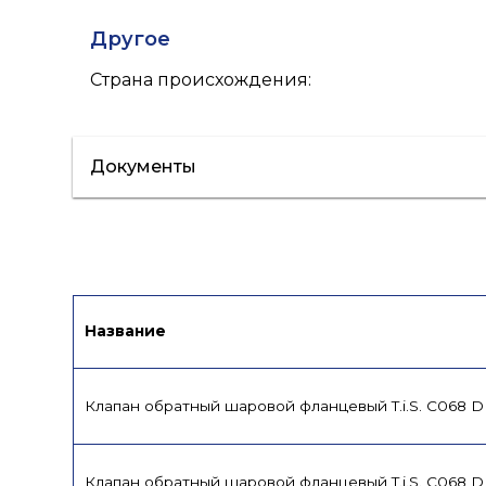
Другое
Страна происхождения
:
Документы
Сертификат/Декларация
Лист данн
Название
Клапан обратный шаровой фланцевый T.i.S. C068 
Клапан обратный шаровой фланцевый T.i.S. C068 D