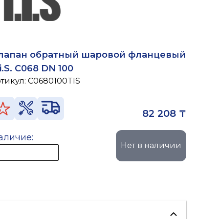
лапан обратный шаровой фланцевый
.i.S. C068 DN 100
ртикул:
C0680100TIS
82 208 ₸
аличие:
Нет в наличии