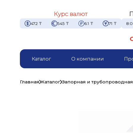
Курс валют
П
472
₸
545
₸
6.1
₸
71
₸
8:0
Каталог
О компании
Пр
Главная
Каталог
Запорная и трубопроводная