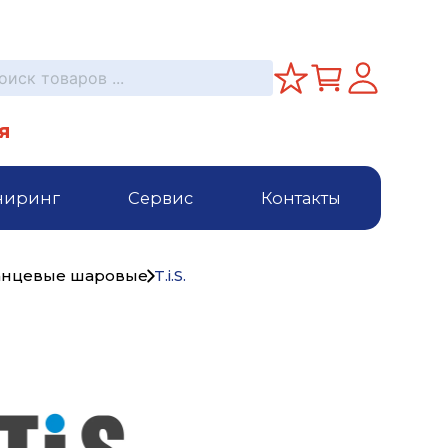
я
ниринг
Сервис
Контакты
анцевые шаровые
T.i.S.