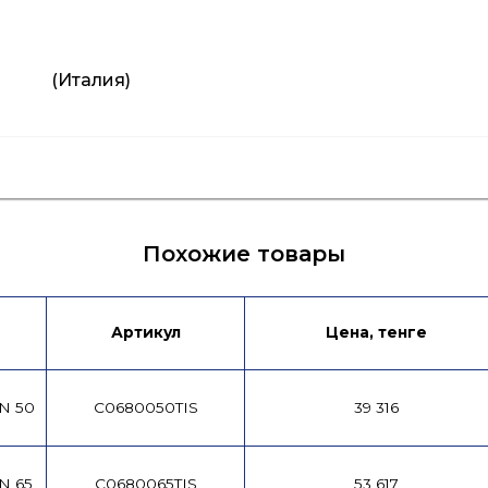
(Италия)
ых
Похожие товары
Артикул
Цена, тенге
DN 50
C0680050TIS
39 316
N 65
C0680065TIS
53 617