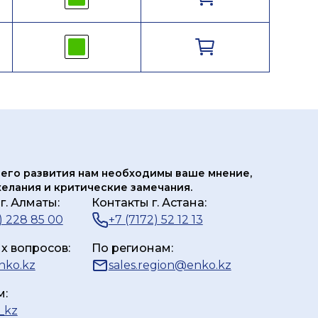
его развития нам
необходимы ваше мнение,
елания и критические замечания.
г. Алматы:
Контакты г. Астана:
) 228 85 00
+7 (7172) 52 12 13
х вопросов:
По регионам:
nko.kz
sales.region@enko.kz
м:
_kz