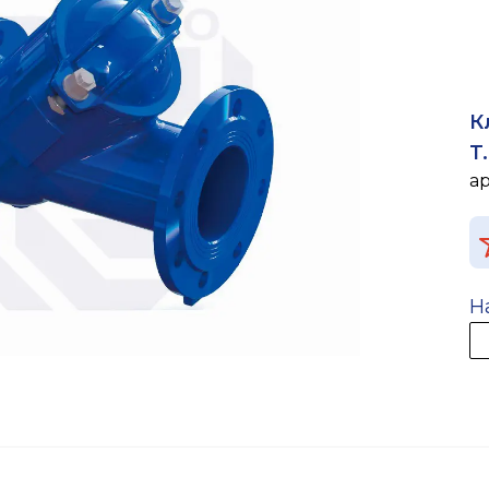
К
T
а
Н