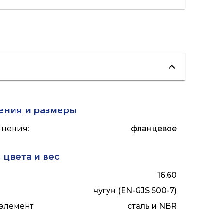
ения и размеры
инения
:
фланцевое
 цвета и вес
16.60
чугун (EN-GJS 500-7)
элемент
:
сталь и NBR