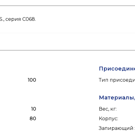
., серия C068.
Присоедин
100
Тип присоед
Материалы,
10
Вес, кг
:
80
Корпус
:
Запирающий 