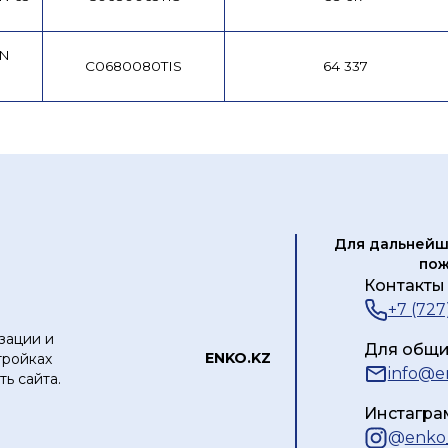
DN
C0680080TIS
64 337
Для дальнейш
пож
Контакты 
+7 (727
зации и
Для общи
ЕNKO.KZ
тройках
info@e
ь сайта.
Инстагра
@
enko