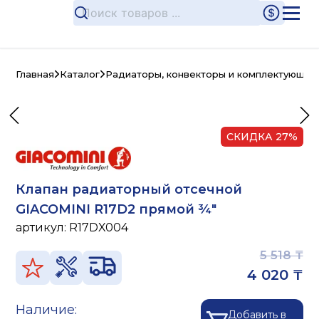
Главная
Каталог
Радиаторы, конвекторы и комплектующие
СКИДКА
27
%
Клапан радиаторный отсечной
GIACOMINI R17D2 прямой ¾"
артикул:
R17DX004
5 518 ₸
4 020 ₸
Наличие:
Добавить в