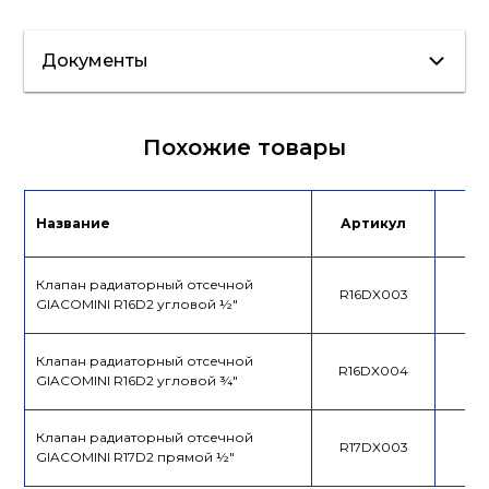
Документы
Сертификат/
Похожие товары
Декларация
Лист данных
Лист данных
Название
Артикул
Це
Клапан радиаторный отсечной
R16DX003
GIACOMINI R16D2 угловой ½"
Клапан радиаторный отсечной
R16DX004
GIACOMINI R16D2 угловой ¾"
Клапан радиаторный отсечной
R17DX003
GIACOMINI R17D2 прямой ½"