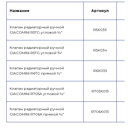
Лист данных
Лист данных
Название
Артикул
Це
Клапан радиаторный ручной
R5X033
GIACOMINI R5TG угловой ½"
Клапан радиаторный ручной
R5X034
GIACOMINI R5TG угловой ¾"
Клапан радиаторный ручной
R6X033
GIACOMINI R6TG прямой ½"
Клапан радиаторный ручной
R705X013
GIACOMINI R705A угловой ½"
Клапан радиаторный ручной
R706X013
GIACOMINI R706A прямой ½"