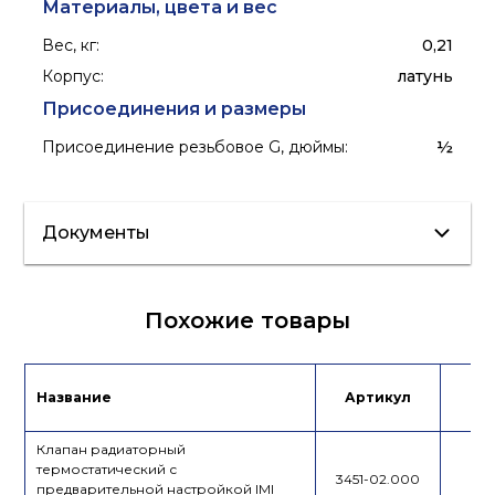
Материалы, цвета и вес
Вес, кг
:
0,21
Корпус
:
латунь
Присоединения и размеры
Присоединение резьбовое G, дюймы
:
½
Документы
Сертификат/
Похожие товары
Декларация
Инструкция
Лист данных
Название
Артикул
Це
Клапан радиаторный
термостатический с
3451-02.000
предварительной настройкой IMI