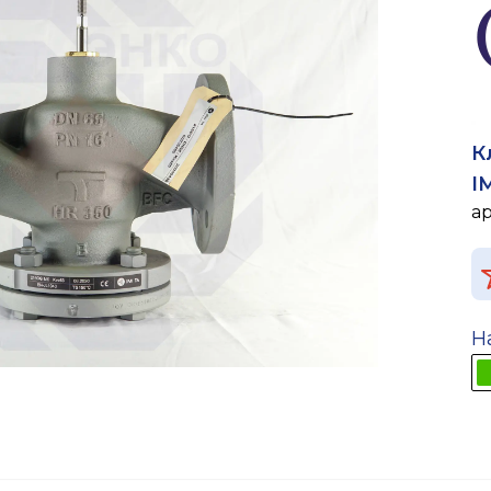
К
I
а
Н