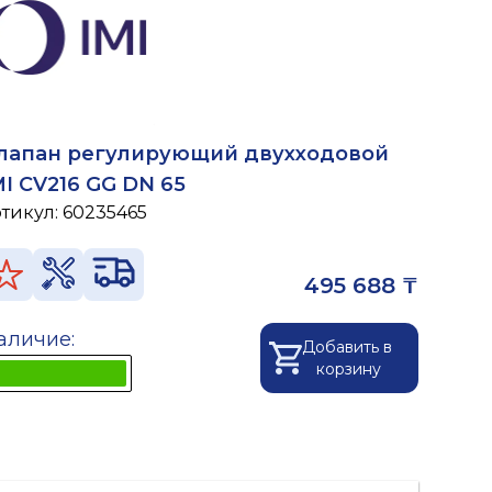
лапан регулирующий двухходовой
MI CV216 GG DN 65
ртикул:
60235465
495 688 ₸
аличие:
Добавить в
корзину