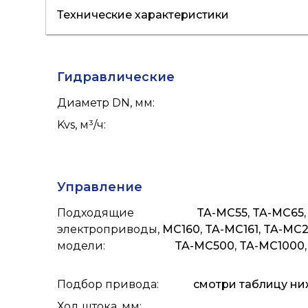
Технические характеристики
отопление
Гидравлические
Диаметр DN, мм
:
Kvs, м³/ч
:
Управление
Подходящие
TA-MC55, TA-MC65,
электроприводы,
MC160, TA-MC161, TA-MC
модели
:
TA-MC500, TA-MC1000,
Подбор привода
:
смотри таблицу ниж
Ход штока, мм
: