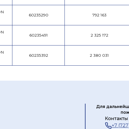
DN
60235290
792 163
DN
60235491
2 325 172
DN
60235392
2 380 031
Для дальнейш
пож
Контакты 
+7 (727