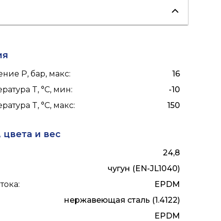
холодоснабжение
ия
ние P, бар, макс
:
16
ратура T, °C, мин
:
-10
ратура T, °C, макс
:
150
 цвета и вес
24,8
чугун (EN-JL1040)
тока
:
EPDM
нержавеющая сталь (1.4122)
EPDM