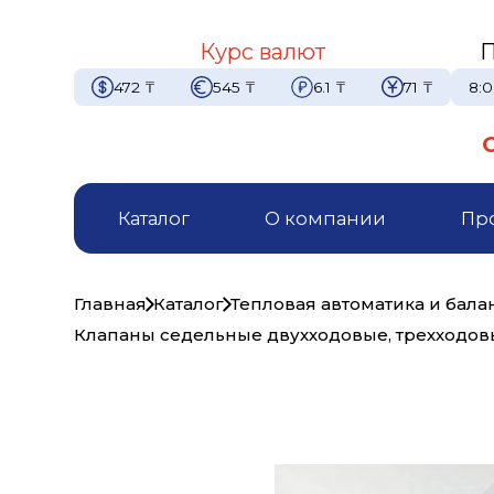
Курс валют
П
472
₸
545
₸
6.1
₸
71
₸
8:0
Каталог
О компании
Пр
Главная
Каталог
Тепловая автоматика и бал
Клапаны седельные двухходовые, трехходо