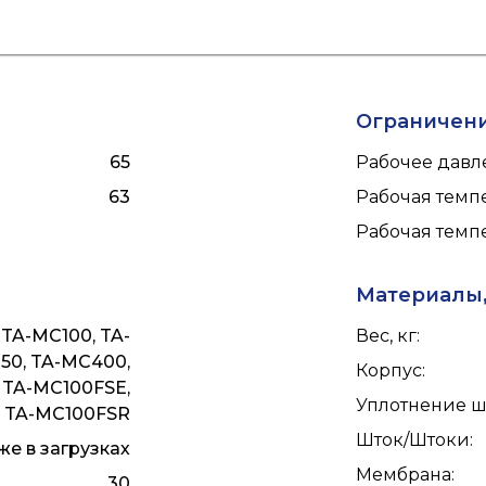
Ограничен
65
Рабочее давле
63
Рабочая темпе
Рабочая темпе
Материалы,
 TA-MC100, TA-
Вес, кг
:
250, TA-MC400,
Корпус
:
 TA-MC100FSE,
Уплотнение ш
TA-MC100FSR
Шток/Штоки
:
е в загрузках
Мембрана
:
30