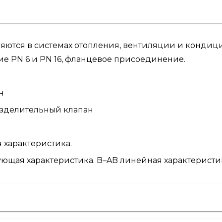
яются в системах отопления, вентиляции и кондиц
ие PN 6 и PN 16, фланцевое присоединение.
н
азделительный клапан
 характеристика.
ующая характеристика. B–AB линейная характеристи