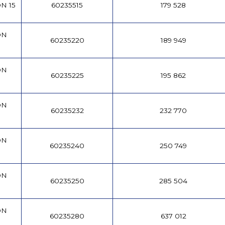
N 15
60235515
179 528
DN
60235220
189 949
DN
60235225
195 862
DN
60235232
232 770
DN
60235240
250 749
DN
60235250
285 504
DN
60235280
637 012