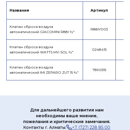
Декларация
Название
Артикул
Це
Клапан сброса воздуха
R88IY003
автоматический GIACOMINI R88I ½"
Клапан сброса воздуха
0248415
автоматический WATTS MV-SOL ½"
Клапан сброса воздуха
7890515
автоматический IMI ZEPARO ZUT 15 ½"
Для дальнейшего развития нам
необходимы ваше мнение,
пожелания и критические замечания.
Контакты г. Алматы:
+7 (727) 228 85 00