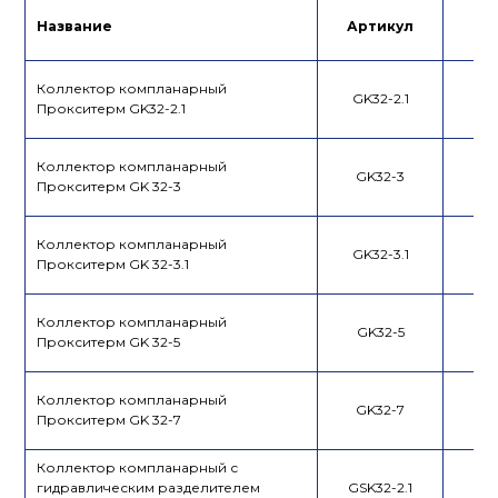
Название
Артикул
Це
Коллектор компланарный
GK32-2.1
Прокситерм GK32-2.1
Коллектор компланарный
GK32-3
Прокситерм GK 32-3
Коллектор компланарный
GK32-3.1
Прокситерм GK 32-3.1
Коллектор компланарный
GK32-5
Прокситерм GK 32-5
Коллектор компланарный
GK32-7
Прокситерм GK 32-7
Коллектор компланарный с
гидравлическим разделителем
GSK32-2.1