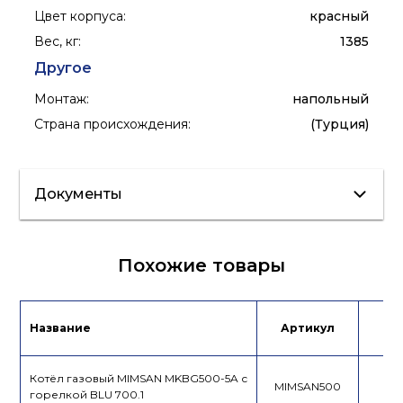
Цвет корпуса
:
красный
Вес, кг
:
1385
Другое
Монтаж
:
напольный
Страна происхождения
:
(Турция)
Документы
Сертификат/
Паспорт
Похожие товары
Декларация
Инструкция
Название
Артикул
Це
Котёл газовый MIMSAN MKBG500-5A с
MIMSAN500
горелкой BLU 700.1