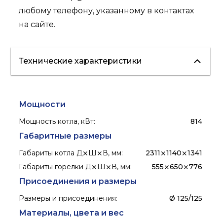
любому телефону, указанному в
контактах
на сайте.
Технические характеристики
Мощности
Мощность котла, кВт
:
814
Габаритные размеры
Габариты котла Д⨯Ш⨯В, мм
:
2311⨯1140⨯1341
Габариты горелки Д⨯Ш⨯В, мм
:
555⨯650⨯776
Присоединения и размеры
Размеры и присоединения
:
Ø 125/125
Материалы, цвета и вес