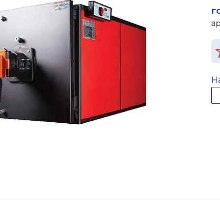
г
а
Н