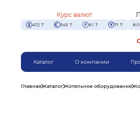
Курс валют
П
472
₸
545
₸
6.1
₸
71
₸
8:0
Каталог
О компании
Пр
Главная
Каталог
Котельное оборудование
Ко