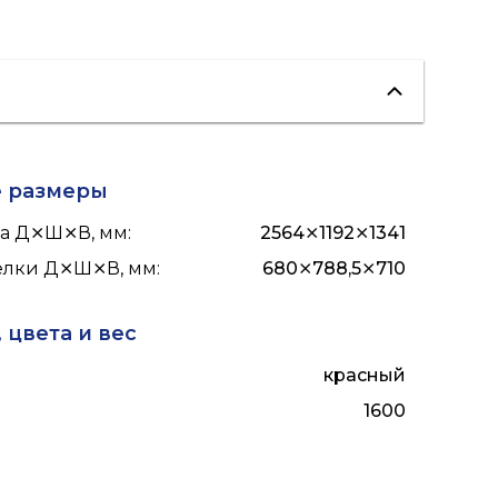
е размеры
ла Д⨯Ш⨯В, мм
:
2564⨯1192⨯1341
релки Д⨯Ш⨯В, мм
:
680⨯788,5⨯710
 цвета и вес
красный
1600