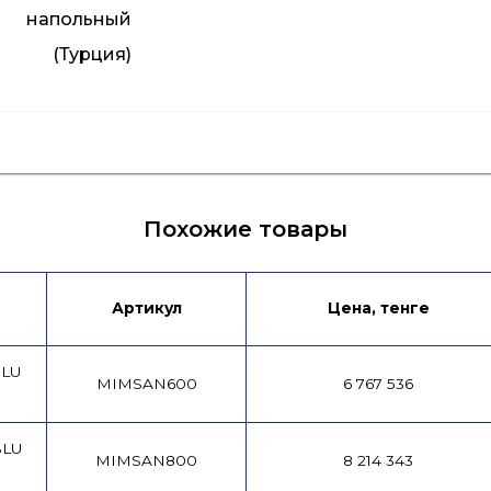
напольный
(Турция)
Инструкция
Похожие товары
Артикул
Цена, тенге
BLU
MIMSAN600
6 767 536
BLU
MIMSAN800
8 214 343