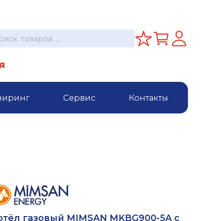
я
ниринг
Сервис
Контакты
отёл газовый MIMSAN MKBG900-5A с