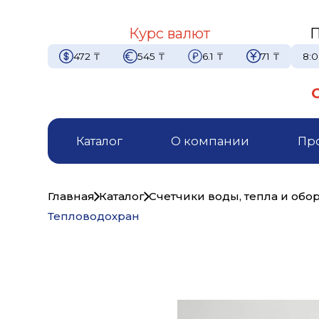
Курс валют
П
472
₸
545
₸
6.1
₸
71
₸
8:0
Каталог
О компании
Пр
Главная
Каталог
Счетчики воды, тепла и обо
Тепловодохран