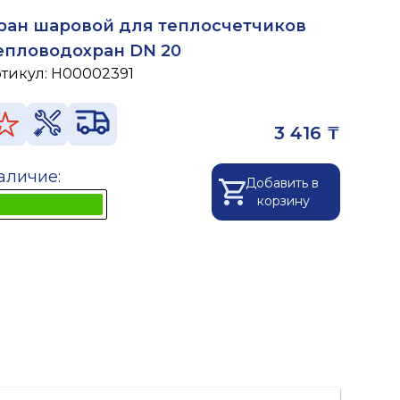
ран шаровой для теплосчетчиков
епловодохран DN 20
ртикул:
H00002391
3 416 ₸
аличие:
Добавить в
корзину