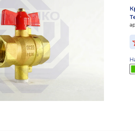
К
Т
а
Н