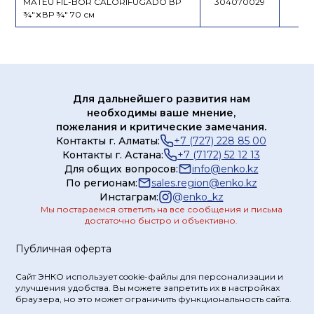
MATEU FIL-BOR CALORIFUGADO ВР
304070029
¾"⨯ВР ¾" 70 см
Для дальнейшего развития нам
необходимы ваше мнение,
пожелания и критические замечания.
Контакты г. Алматы:
+7 (727) 228 85 00
Контакты г. Астана:
+7 (7172) 52 12 13
Для общих вопросов:
info@enko.kz
По регионам:
sales.region@enko.kz
Инстаграм:
@
enko_kz
Мы постараемся ответить на все сообщения и письма
достаточно быстро и объективно.
Публичная оферта
Сайт ЭНКО использует cookie-файлы для персонализации и
улучшения удобства. Вы можете запретить их в настройках
браузера, но это может ограничить функциональность сайта.