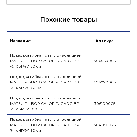
Лист данных
Похожие товары
Название
Артикул
Це
Подводка гибкая с теплоизоляцией
MATEU FIL-BOR CALORIFUGADO ВР
306050005
½"⨯ВР ½" 50 см
Подводка гибкая с теплоизоляцией
MATEU FIL-BOR CALORIFUGADO ВР
306070005
½"⨯ВР ½" 70 см
Подводка гибкая с теплоизоляцией
MATEU FIL-BOR CALORIFUGADO ВР
306100005
½"⨯ВР ½" 100 см
Подводка гибкая с теплоизоляцией
MATEU FIL-BOR CALORIFUGADO ВР
304050026
¾"⨯НР ¾" 50 см