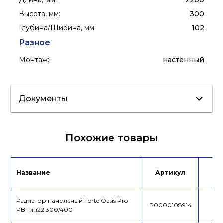
Длина, мм
:
2200
Высота, мм
:
300
Глубина/Ширина, мм
:
102
Разное
Монтаж
:
настенный
Документы
Инструкция
Сертификат
Похожие товары
Название
Артикул
Це
Радиатор панельный Forte Oasis Pro
P0000108914
PB тип22 300/400