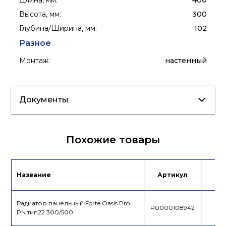
Длина, мм
:
400
Высота, мм
:
300
Глубина/Ширина, мм
:
102
Разное
Монтаж
:
настенный
Документы
Инструкция
Сертификат
Похожие товары
Название
Артикул
Це
Радиатор панельный Forte Oasis Pro
P0000108942
PN тип22 300/500