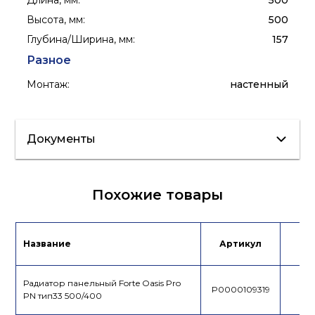
Длина, мм
:
500
Высота, мм
:
500
Глубина/Ширина, мм
:
157
Разное
Монтаж
:
настенный
Документы
Инструкция
Сертификат
Похожие товары
Название
Артикул
Це
Радиатор панельный Forte Oasis Pro
P0000109319
PN тип33 500/400