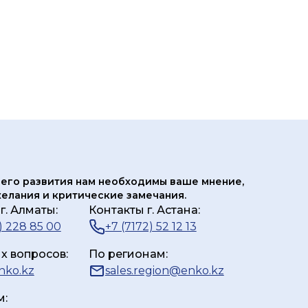
его развития нам
необходимы ваше мнение,
елания и критические замечания.
г. Алматы:
Контакты г. Астана:
) 228 85 00
+7 (7172) 52 12 13
х вопросов:
По регионам:
nko.kz
sales.region@enko.kz
м: