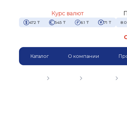
Курс валют
П
472
₸
545
₸
6.1
₸
71
₸
8:0
Каталог
О компании
Пр