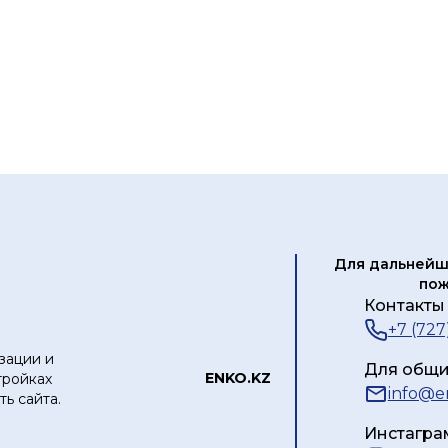
Для дальнейш
пож
Контакты 
+7 (727
зации и
Для общи
ЕNKO.KZ
тройках
info@e
ь сайта.
Инстагра