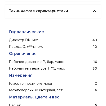
Технические характеристики
холодная вода
Гидравлические
Диаметр DN, мм
:
40
Расход Q, м³/ч, ном
:
10
Ограничения
Рабочее давление P, бар, макс
:
16
Рабочая температура T, °C, макс
:
50
Измерения
Класс точности счетчика
:
C
Межповерочный интервал, лет
:
6
Материалы, цвета и вес
Вес, кг
:
5