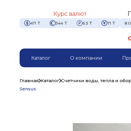
Курс валют
471
₸
544
₸
6.3
₸
71
₸
8:0
Каталог
О компании
Пр
Главная
Каталог
Счетчики воды, тепла и обо
Sensus