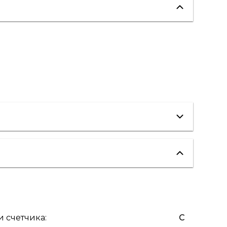
и счетчика
:
C