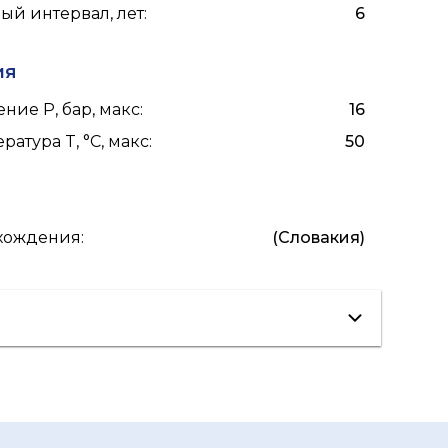
й интервал, лет
:
6
ия
ние P, бар, макс
:
16
ратура T, °C, макс
:
50
схождения
:
(Словакия)