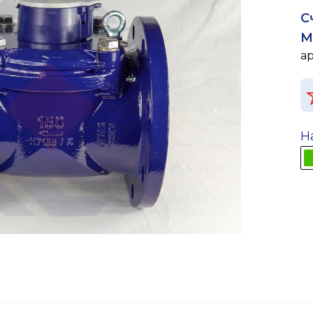
С
M
а
Н