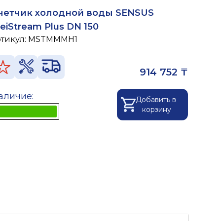
четчик холодной воды SENSUS
eiStream Plus DN 150
ртикул:
MSTMMMH1
914 752 ₸
аличие:
Добавить в
корзину