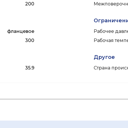
200
Межповерочны
Ограничен
фланцевое
Рабочее давле
300
Рабочая темпе
Другое
35.9
Страна прои