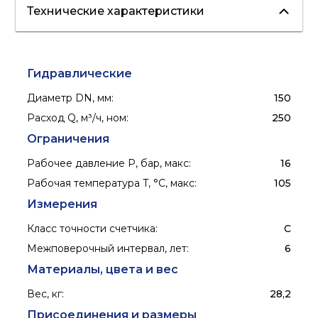
Технические характеристики
холодная вода
горячая вода
Гидравлические
Диаметр DN, мм
:
150
Расход Q, м³/ч, ном
:
250
Ограничения
Рабочее давление P, бар, макс
:
16
Рабочая температура T, °C, макс
:
105
Измерения
Класс точности счетчика
:
C
Межповерочный интервал, лет
:
6
Материалы, цвета и вес
Вес, кг
:
28,2
Присоединения и размеры