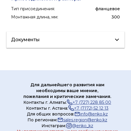
Тип присоединения
:
фланцевое
Монтажная длина, мм
:
300
Документы
Лист данных
Каталог
Сертификат
Паспорт
Паспорт
Для дальнейшего развития нам
необходимы ваше мнение,
пожелания и критические замечания.
Контакты г. Алматы:
+7 (727) 228 85 00
Контакты г. Астана:
+7 (7172) 52 12 13
Для общих вопросов:
info@enko.kz
По регионам:
sales.region@enko.kz
Инстаграм:
@
enko_kz
Мы постараемся ответить на все сообщения и письма