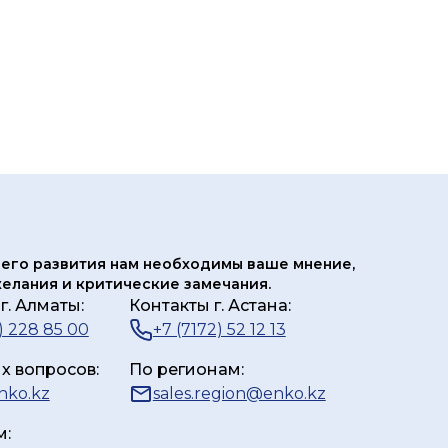
его развития нам
необходимы ваше мнение,
елания и критические замечания.
г. Алматы:
Контакты г. Астана:
) 228 85 00
+7 (7172) 52 12 13
х вопросов:
По регионам:
nko.kz
sales.region@enko.kz
м: