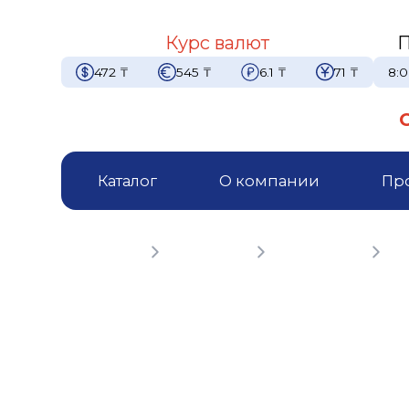
Курс валют
П
472
₸
545
₸
6.1
₸
71
₸
8:0
Каталог
О компании
Пр