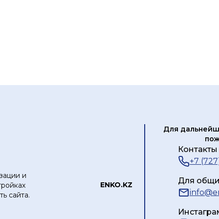
Для дальнейш
пож
Контакты 
+7 (727
зации и
Для общи
ЕNKO.KZ
тройках
info@e
ь сайта.
Инстагра