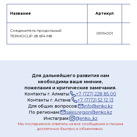
Декларация
Название
Артикул
Це
Соединитель продольный
09114001
TERMOCLIP 28 6F4 M8
Для дальнейшего развития нам
необходимы ваше мнение,
пожелания и критические замечания.
Контакты г. Алматы:
+7 (727) 228 85 00
Контакты г. Астана:
+7 (7172) 52 12 13
Для общих вопросов:
info@enko.kz
По регионам:
sales.region@enko.kz
Инстаграм:
@
enko_kz
Мы постараемся ответить на все сообщения и письма
достаточно быстро и объективно.