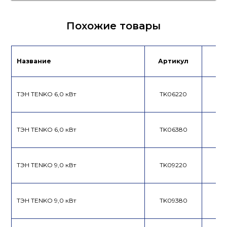
Лист данных
Похожие товары
Название
Артикул
Це
ТЭН TENKO 6,0 кВт
TK06220
ТЭН TENKO 6,0 кВт
TK06380
ТЭН TENKO 9,0 кВт
TK09220
ТЭН TENKO 9,0 кВт
TK09380