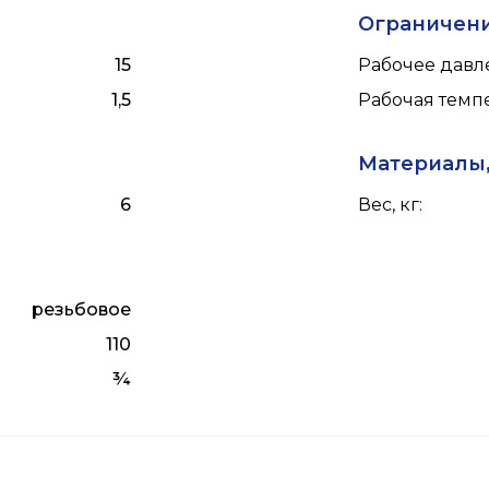
Ограничен
15
Рабочее давле
1,5
Рабочая темпе
Материалы,
6
Вес, кг
:
резьбовое
110
¾