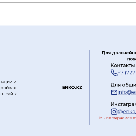
Сертификат
Для дальнейш
пож
Контакты 
+7 (727
зации и
Для общи
ЕNKO.KZ
тройках
info@e
ь сайта.
Инстагра
@
enko
Мы постараемся от