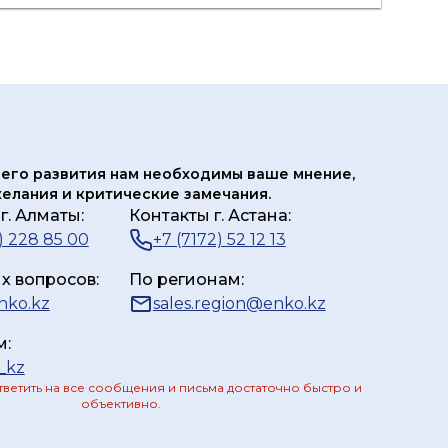
его развития нам
необходимы ваше мнение,
елания и критические замечания.
г. Алматы:
Контакты г. Астана:
) 228 85 00
+7 (7172) 52 12 13
х вопросов:
По регионам:
nko.kz
sales.region@enko.kz
м:
_kz
ветить на все сообщения и письма достаточно быстро и
объективно.