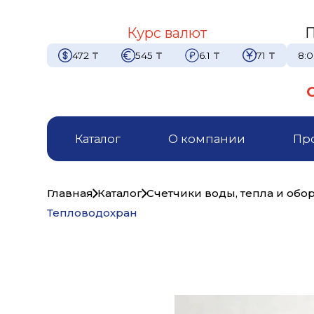
Курс валют
П
472
₸
545
₸
6.1
₸
71
₸
8:0
Каталог
О компании
Пр
Главная
Каталог
Счетчики воды, тепла и обо
Тепловодохран