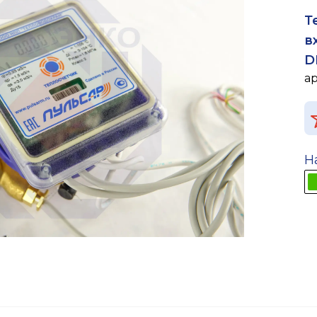
Т
в
DN
а
Н