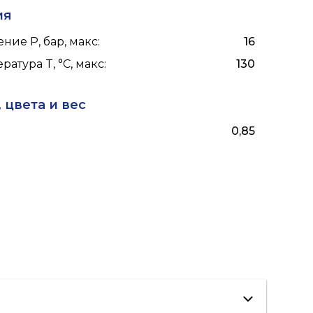
ия
ние P, бар, макс
:
16
ратура T, °C, макс
:
130
 цвета и вес
0,85