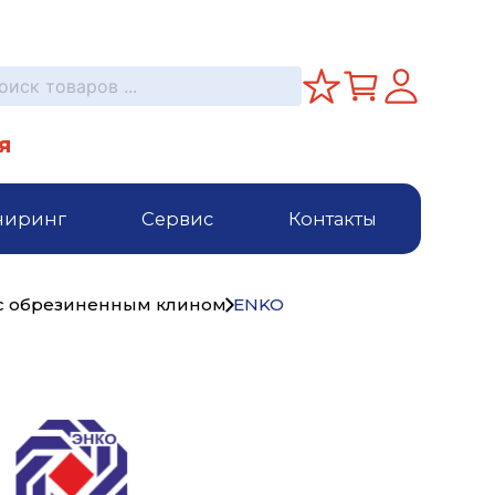
я
ниринг
Сервис
Контакты
с обрезиненным клином
ENKO