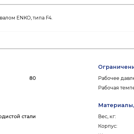
алом ENKO, типа F4.
Ограничен
80
Рабочее давле
Рабочая темпе
Материалы,
одистой стали
Вес, кг
:
Корпус
: