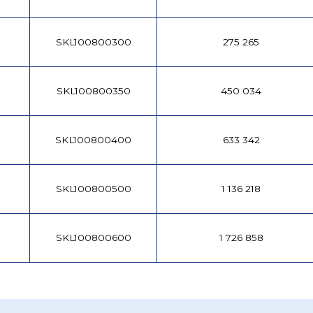
SKL100800300
275 265
SKL100800350
450 034
SKL100800400
633 342
SKL100800500
1 136 218
SKL100800600
1 726 858