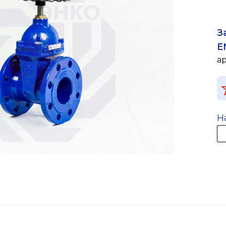
З
E
а
Н