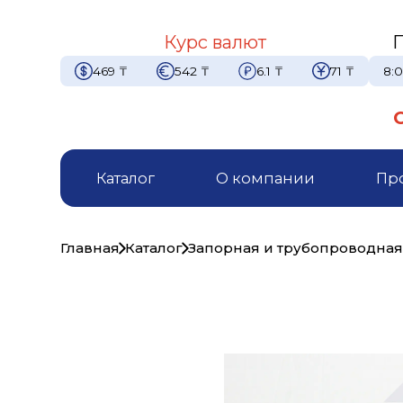
Курс валют
469
₸
542
₸
6.1
₸
71
₸
8:0
Каталог
О компании
Пр
Главная
Каталог
Запорная и трубопроводная