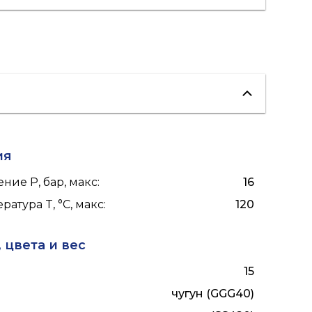
ия
ние P, бар, макс
:
16
ратура T, °C, макс
:
120
 цвета и вес
15
чугун (GGG40)