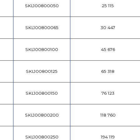
SKL100800050
25 115
SKL100800065
30 447
SKL100800100
45 676
SKL100800125
65 318
SKL100800150
76 123
SKL100800200
118 760
SKL100800250
194 119