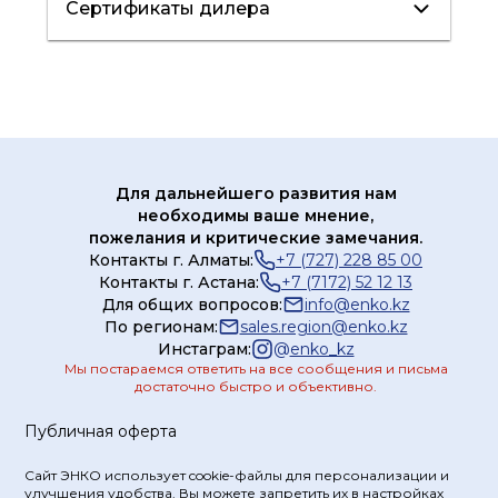
Сертификаты дилера
редукционные 1
Клапаны
Сертификат
редукционные 2
дилера
Клапаны
предохранительные
Для дальнейшего развития нам
Предохранительные
необходимы ваше мнение,
устройства
пожелания и критические замечания.
Контакты г. Алматы:
+7 (727) 228 85 00
Контакты г. Астана:
+7 (7172) 52 12 13
Для общих вопросов:
info@enko.kz
По регионам:
sales.region@enko.kz
Инстаграм:
@
enko_kz
Мы постараемся ответить на все сообщения и письма
достаточно быстро и объективно.
Публичная оферта
Сайт ЭНКО использует cookie-файлы для персонализации и
улучшения удобства. Вы можете запретить их в настройках