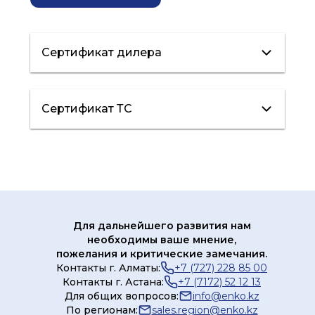
Сертификат дилера
Сертификат
Сертификат ТС
дилера
Сертификат ТС
Для дальнейшего развития нам
необходимы ваше мнение,
пожелания и критические замечания.
Контакты г. Алматы:
+7 (727) 228 85 00
Контакты г. Астана:
+7 (7172) 52 12 13
Для общих вопросов:
info@enko.kz
По регионам:
sales.region@enko.kz