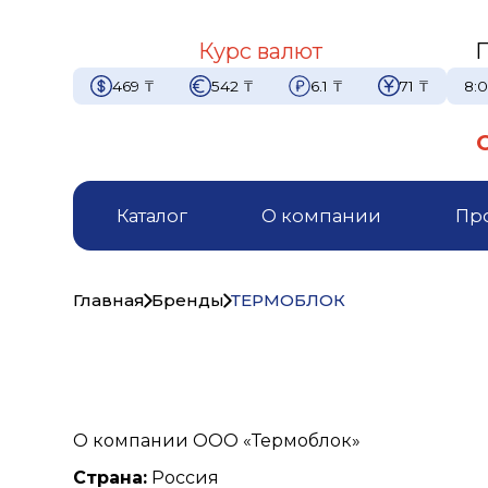
Курс валют
469
₸
542
₸
6.1
₸
71
₸
8:0
Каталог
О компании
Пр
Главная
Бренды
ТЕРМОБЛОК
О компании ООО «Термоблок»
Страна:
Россия