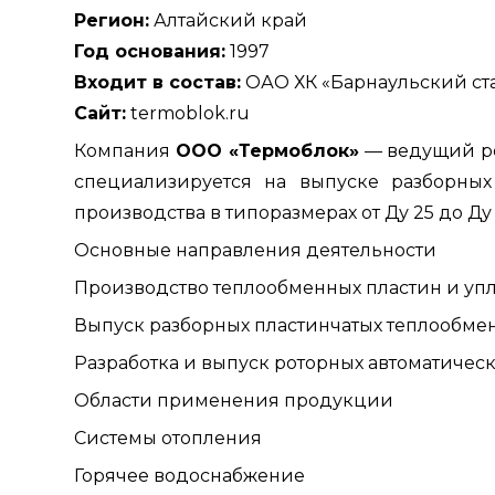
Регион:
Алтайский край
Год основания:
1997
Входит в состав:
ОАО ХК «Барнаульский ст
Сайт:
termoblok.ru
Компания
ООО «Термоблок»
— ведущий ро
специализируется на выпуске разборны
производства в типоразмерах от Ду 25 до Ду 
Основные направления деятельности
Производство теплообменных пластин и уп
Выпуск разборных пластинчатых теплообме
Разработка и выпуск роторных автоматичес
Области применения продукции
Системы отопления
Горячее водоснабжение