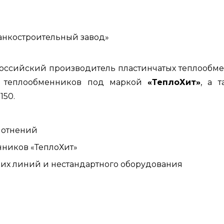
анкостроительный завод»
ссийский производитель пластинчатых теплообме
х теплообменников под маркой
«ТеплоХит»
, а 
150.
лотнений
нников «ТеплоХит»
ких линий и нестандартного оборудования