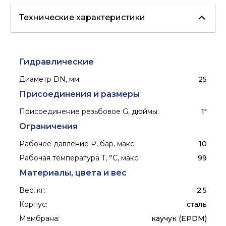
Технические характеристики
отопления,водоснабжения
Гидравлические
Диаметр DN, мм
:
25
Присоединения и размеры
Присоединение резьбовое G, дюймы
:
1"
Ограничения
Рабочее давление P, бар, макс
:
10
Рабочая температура T, °C, макс
:
99
Материалы, цвета и вес
Вес, кг
:
2.5
Корпус
:
сталь
Мембрана
:
каучук (EPDM)