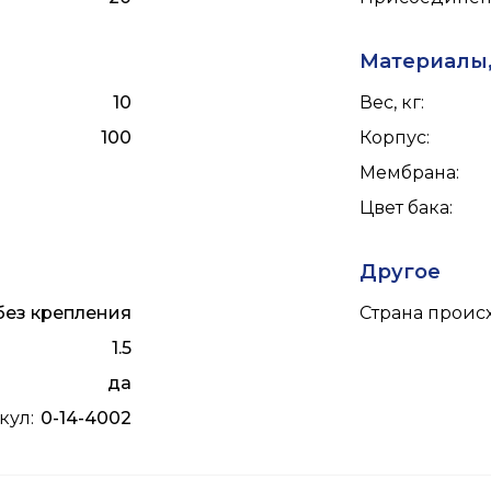
Материалы,
10
Вес, кг
:
100
Корпус
:
Мембрана
:
Цвет бака
:
Другое
без крепления
Страна прои
1.5
да
икул
:
0-14-4002