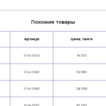
Похожие товары
Артикул
Цена, тенге
0-14-1040
16 013
0-14-1060
16 989
0-14-1080
28 396
0-14-1100
47 092