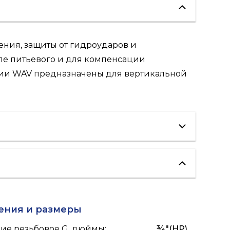
ния, защиты от гидроударов и
ле питьевого и для компенсации
рии WAV предназначены для вертикальной
ения и размеры
ие резьбовое G, дюймы
:
¾"(НР)