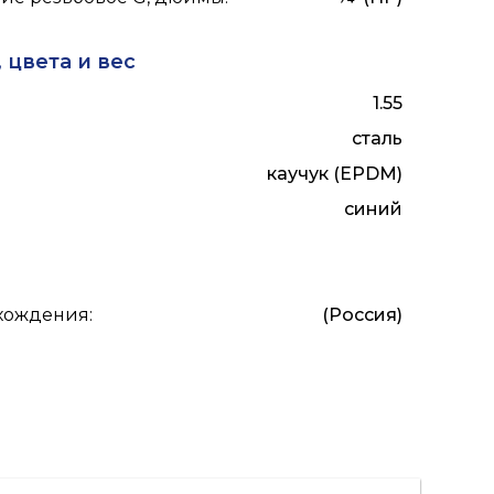
 цвета и вес
1.55
сталь
каучук (EPDM)
синий
схождения
:
(Россия)