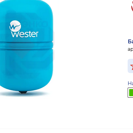
Б
а
Н