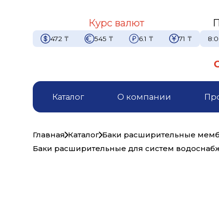
Курс валют
П
472
₸
545
₸
6.1
₸
71
₸
8:0
Каталог
О компании
Пр
Главная
Каталог
Баки расширительные мемб
Баки расширительные для систем водоснаб