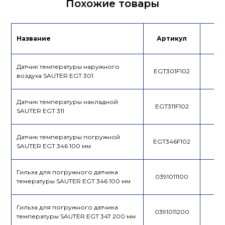
Похожие товары
Декларация
Инструкция
Лист данных
Название
Артикул
Це
Датчик температуры наружного
EGT301F102
воздуха SAUTER EGT 301
Датчик температуры накладной
EGT311F102
SAUTER EGT 311
Датчик температуры погружной
EGT346F102
SAUTER EGT 346 100 мм
Гильза для погружного датчика
0391011100
темературы SAUTER EGT 346 100 мм
Гильза для погружного датчика
0391011200
температуры SAUTER EGT 347 200 мм