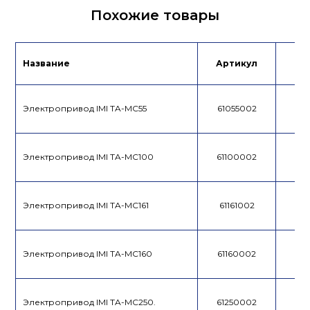
Сертификат/
Похожие товары
Декларация
Инструкция
Лист данных
Название
Артикул
Це
Электропривод IMI TA-MC55
61055002
Электропривод IMI TA-MC100
61100002
Электропривод IMI TA-MC161
61161002
Электропривод IMI TA-MC160
61160002
Электропривод IMI TA-MC250.
61250002