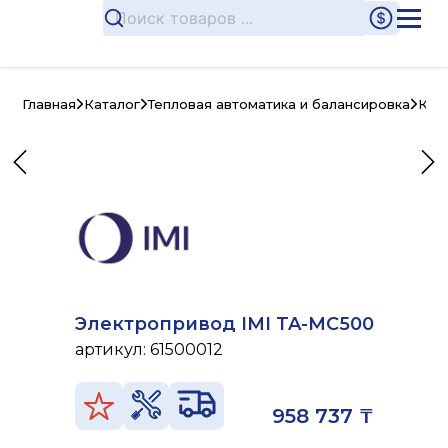
Главная
Каталог
Тепловая автоматика и балансировка
Кла
Электропривод IMI TA-MC500
артикул:
61500012
958 737 ₸