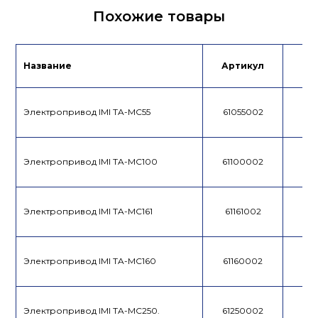
Сертификат/
Похожие товары
Декларация
Инструкция
Лист данных
Название
Артикул
Це
Электропривод IMI TA-MC55
61055002
Электропривод IMI TA-MC100
61100002
Электропривод IMI TA-MC161
61161002
Электропривод IMI TA-MC160
61160002
Электропривод IMI TA-MC250.
61250002