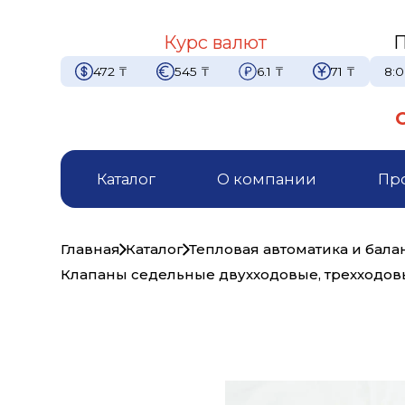
Курс валют
П
472
₸
545
₸
6.1
₸
71
₸
8:0
Каталог
О компании
Пр
Главная
Каталог
Тепловая автоматика и бал
Клапаны седельные двухходовые, трехходо