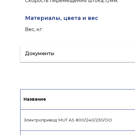
Скорость перемещения штока, с/мм
:
Материалы, цвета и вес
Вес, кг
:
Документы
Сертификат/Декларация
Лист данн
Название
Электропривод MUT AS 800/240/230/OO