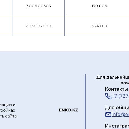
7.006.00503
179 806
7.030.02000
524 018
Для дальнейш
пож
Контакты 
+7 (727
зации и
Для общи
ЕNKO.KZ
тройках
info@e
ь сайта.
Инстагра