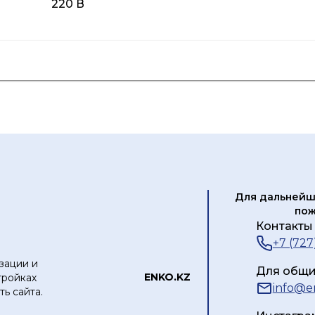
220 В
ых
Для дальнейш
пож
Контакты 
+7 (727
зации и
Для общи
ЕNKO.KZ
тройках
info@e
ь сайта.