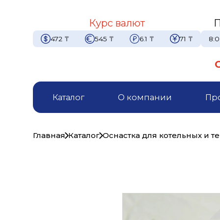
Курс валют
П
472
₸
545
₸
6.1
₸
71
₸
8:0
Каталог
О компании
Пр
Главная
Каталог
Оснастка для котельных и т