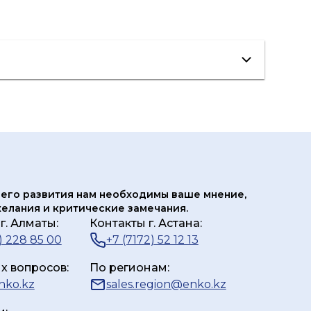
его развития нам
необходимы ваше мнение,
елания и критические замечания.
г. Алматы:
Контакты г. Астана:
) 228 85 00
+7 (7172) 52 12 13
х вопросов:
По регионам:
nko.kz
sales.region@enko.kz