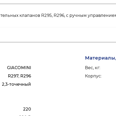
ельных клапанов R295, R296, с ручным управление
Материалы,
GIACOMINI
Вес, кг
:
R297, R296
Корпус
:
2,3-точечный
220