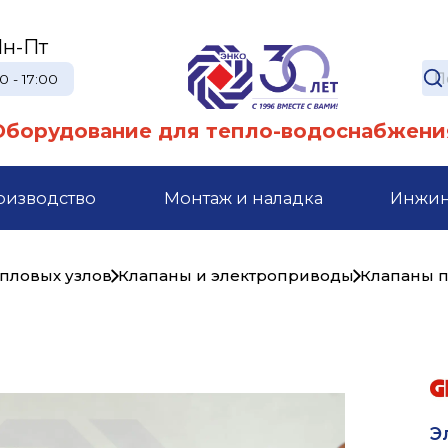
н-Пт
0 - 17:00
Оборудование для тепло-водоснабжени
оизводство
Монтаж и наладка
Инжи
епловых узлов
Клапаны и электроприводы
Клапаны 
Э