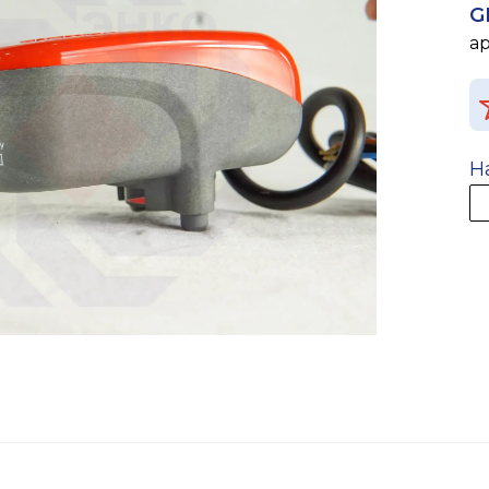
G
а
Н