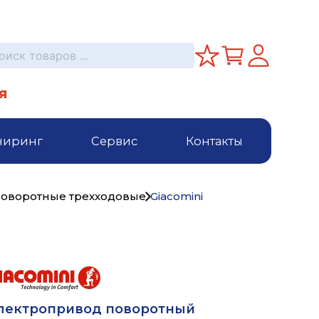
я
ниринг
Сервис
Контакты
поворотные трехходовые
Giacomini
лектропривод поворотный