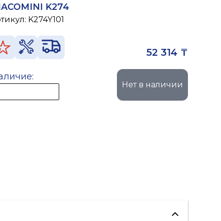
IACOMINI K274
ртикул:
K274Y101
52 314 ₸
аличие:
Нет в наличии