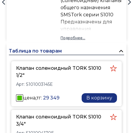
(соленоидные) клапаны
общего назначения
SMSTork серии S1010
Предназначены для
управления
нейтральными
Подробнее...
жидкостями (вода,
светлые нефтепродукты
Таблица по товарам
и др.) и газами (воздух,
нейтральный газ и др.) в
Клапан соленоидный TORK S1010
широком диапазоне
1/2"
применений. Клапаны
Арт:
S101003145E
должны использоваться
на фильтрованных
цена,тг:
29 349
В корзину
средах. Компактные
двухпозиционные/
двухходовые
Клапан соленоидный TORK S1010
электромагнитные
3/4"
клапаны непрямого
Арт:
S101004170E