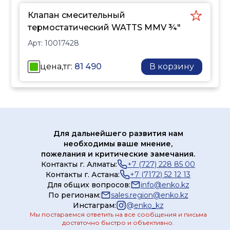
Клапан смесительный
термостатический WATTS MMV ¾"
Арт:
10017428
цена,тг:
81 490
В корзину
Для дальнейшего развития нам
необходимы ваше мнение,
пожелания и критические замечания.
Контакты г. Алматы:
+7 (727) 228 85 00
Контакты г. Астана:
+7 (7172) 52 12 13
Для общих вопросов:
info@enko.kz
По регионам:
sales.region@enko.kz
Инстаграм:
@
enko_kz
Мы постараемся ответить на все сообщения и письма
достаточно быстро и объективно.