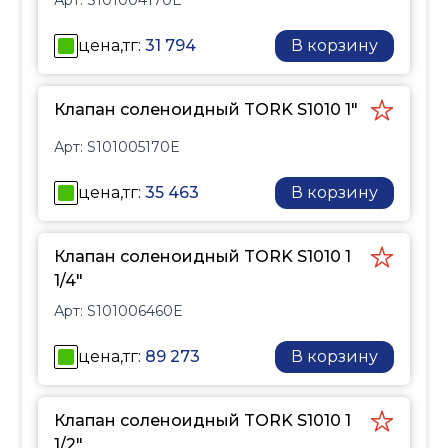
действия с
соединением от 3/8” до
цена,тг:
31 794
В корзину
2”. Клапаны TORK серии
S1010 имеют компактную
конструкцию,
Клапан соленоидный TORK S1010 1"
экономичны, отличаются
Арт:
S101005170E
скоростью срабатывания,
энергоэффективны,
цена,тг:
35 463
В корзину
безопасны.
Клапан соленоидный TORK S1010 1
1/4"
Арт:
S101006460E
цена,тг:
89 273
В корзину
Клапан соленоидный TORK S1010 1
1/2"