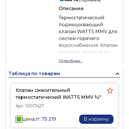
Описание
Термостатический
подмешивающий
клапан WATTS MMV для
систем горячего
водоснабжения. Клапан
оснащен защитой от
ожога: перекрывающий
Подробнее...
механизм в случае
прекращения подачи
Таблица по товарам
холодной воды. Со
встроенными обратными
Клапан смесительный
клапанами.
термостатический WATTS MMV ½"
Арт:
10017427
цена,тг:
75 219
В корзину