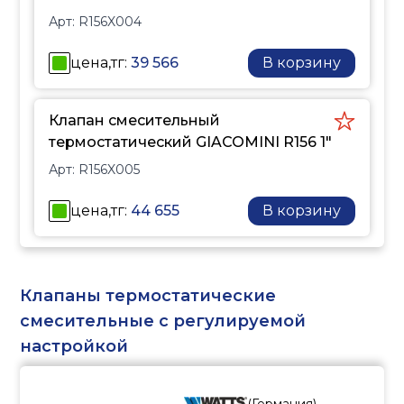
различных системах.
Арт:
R156X004
цена,тг:
39 566
В корзину
Клапан смесительный
термостатический GIACOMINI R156 1"
Арт:
R156X005
цена,тг:
44 655
В корзину
Клапаны термостатические
смесительные с регулируемой
настройкой
(
Германия
)