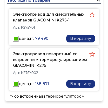
Таблица по товарам
электропривод, который
используется для
Электропривод для смесительных
регулирования
клапанов GIACOMINI K275-1
температуры воды в
Арт:
K275Y011
смесительных клапанах
R296 и R297. Он может
цена,тг:
79 490
В корзину
быть установлен как на
новые смесительные
клапаны, так и на уже
Электропривод поворотный со
существующие системы
встроенным терморегулированием
компании GIACOMINI.
GIACOMINI K275
Сервопривод GIACOMINI
Арт:
K275Y002
K275-1 предназначен для
поддержания заданной
цена,тг:
138 871
В корзину
температуры воды,
которая подается на
*- со встроенным терморегулятором
выходе из
смесительного клапана.