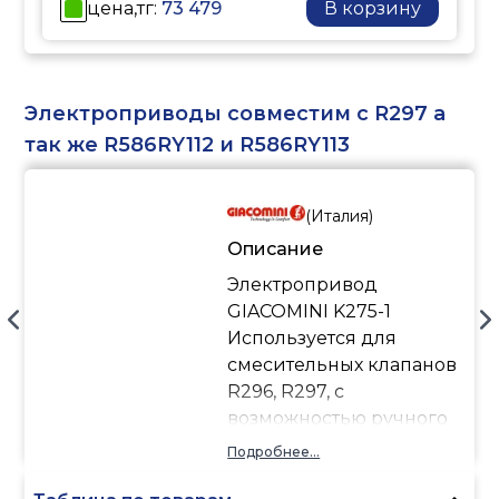
цена,тг:
73 479
В корзину
Электроприводы совместим с R297 а
так же R586RY112 и R586RY113
(
Италия
)
Описание
Электропривод
GIACOMINI K275-1
Используется для
смесительных клапанов
R296, R297, с
возможностью ручного
управления.
Подробнее...
GIACOMINI K275-1 - это
трёхпозиционный