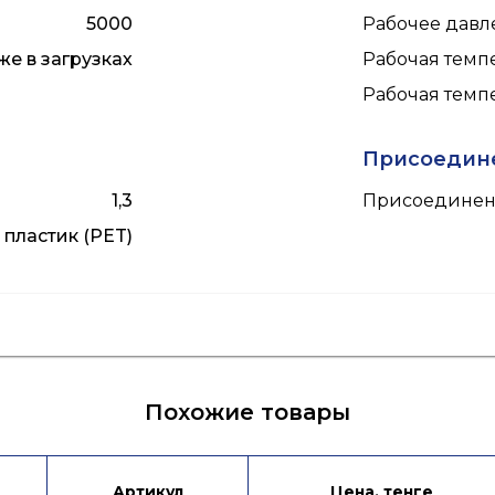
5000
Рабочее давле
же в загрузках
Рабочая темпе
Рабочая темпе
Присоедин
1,3
Присоединен
пластик (PET)
я
Лист данных
Инструкция по эксплуат
Похожие товары
Артикул
Цена, тенге