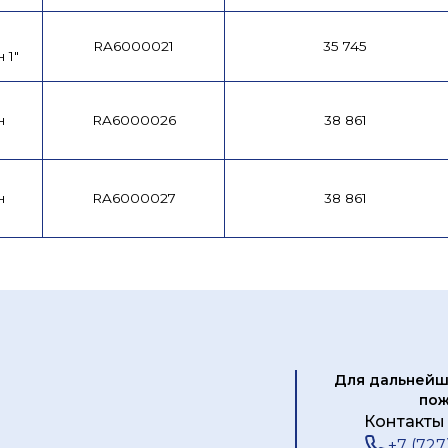
RA6000021
35 745
 1"
н
RA6000026
38 861
н
RA6000027
38 861
Для дальнейш
пож
Контакты 
+7 (727