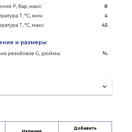
ние P, бар, макс
:
8
ратура T, °C, мин
:
4
ратура T, °C, макс
:
45
ения и размеры
ие резьбовое G, дюймы
:
¾
ации
Добавить
Наличие