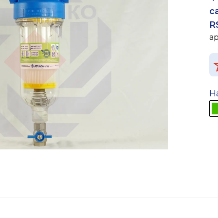
с
R
а
Н