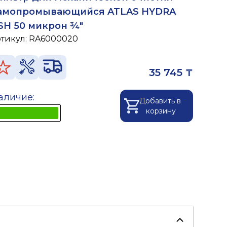
амопромывающийся ATLAS HYDRA
SH 50 микрон ¾"
ртикул:
RA6000020
35 745 ₸
аличие:
Добавить в
корзину