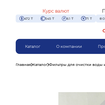
Курс валют
П
472
₸
545
₸
6.1
₸
71
₸
8:0
Каталог
О компании
Пр
Главная
Каталог
Фильтры для очистки воды