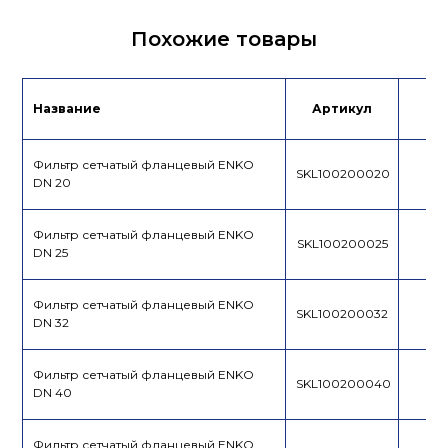
Сертификат/
Паспорт
Похожие товары
Декларация
Название
Артикул
Це
Фильтр сетчатый фланцевый ENKO
SKL100200020
DN 20
Фильтр сетчатый фланцевый ENKO
SKL100200025
DN 25
Фильтр сетчатый фланцевый ENKO
SKL100200032
DN 32
Фильтр сетчатый фланцевый ENKO
SKL100200040
DN 40
Фильтр сетчатый фланцевый ENKO