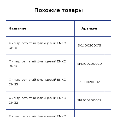
Сертификат/
Паспорт
Похожие товары
Декларация
Название
Артикул
Це
Фильтр сетчатый фланцевый ENKO
SKL100200015
DN 15
Фильтр сетчатый фланцевый ENKO
SKL100200020
DN 20
Фильтр сетчатый фланцевый ENKO
SKL100200025
DN 25
Фильтр сетчатый фланцевый ENKO
SKL100200032
DN 32
Фильтр сетчатый фланцевый ENKO