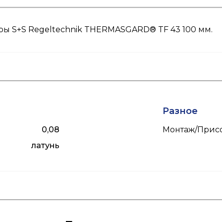
ры S+S Regeltechnik THERMASGARD® TF 43 100 мм.
Разное
0,08
Монтаж/Прис
латунь
ых
Макс. скор. пот.