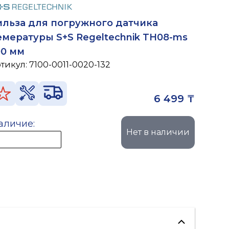
ильза для погружного датчика
емературы S+S Regeltechnik TH08-ms
00 мм
ртикул:
7100-0011-0020-132
6 499 ₸
аличие:
Нет в наличии