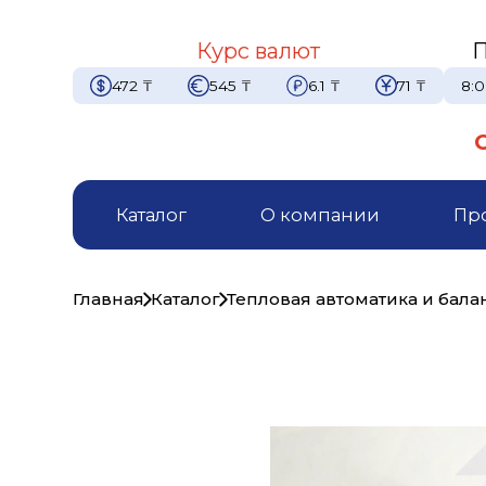
Курс валют
П
472
₸
545
₸
6.1
₸
71
₸
8:0
Каталог
О компании
Пр
Главная
Каталог
Тепловая автоматика и бал