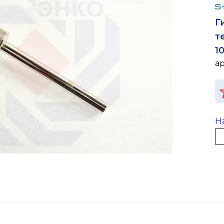
Г
т
1
а
Н