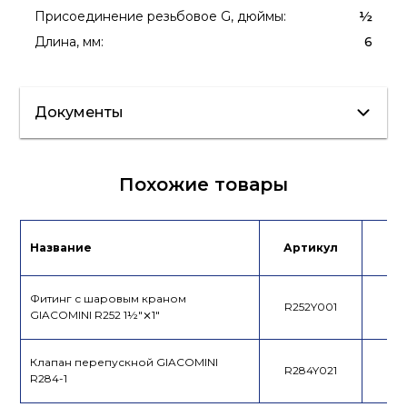
Присоединение резьбовое G, дюймы
:
½
Длина, мм
:
6
Документы
Сертификат/
Похожие товары
Декларация
Название
Артикул
Це
Фитинг с шаровым краном
R252Y001
GIACOMINI R252 1½"⨯1"
Клапан перепускной GIACOMINI
R284Y021
R284-1