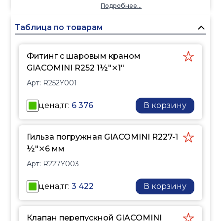
встроенным шаровым
Подробнее...
краном.
Таблица по товарам
Фитинг с шаровым краном
GIACOMINI R252 1½"⨯1"
Арт:
R252Y001
цена,тг:
6 376
В корзину
Гильза погружная GIACOMINI R227-1
½"⨯6 мм
Арт:
R227Y003
цена,тг:
3 422
В корзину
Клапан перепускной GIACOMINI