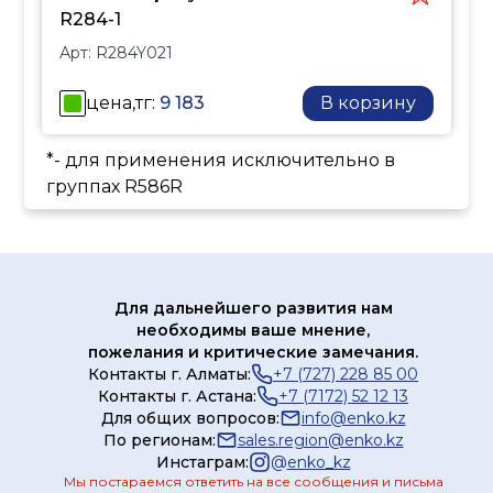
R284-1
Арт:
R284Y021
цена,тг:
9 183
В корзину
*- для применения исключительно в
группах R586R
Для дальнейшего развития нам
необходимы ваше мнение,
пожелания и критические замечания.
Контакты г. Алматы:
+7 (727) 228 85 00
Контакты г. Астана:
+7 (7172) 52 12 13
Для общих вопросов:
info@enko.kz
По регионам:
sales.region@enko.kz
Инстаграм:
@
enko_kz
Мы постараемся ответить на все сообщения и письма