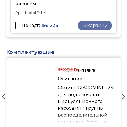
насосом
Арт:
R586RY114
цена,тг:
196 226
В корзину
Комплектующие
(
Италия
)
Описание
Фитинг GIACOMINI R252
для подключения
циркуляционного
насоса или группы
распределительной
котельной R586R, со