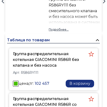
R586RY111 без
смесительного клапана
и без насоса может быть
использована в системах
отопления, охлаждения,
Подробнее...
подготовки ГВС.
Монтажная длина насоса
Таблица по товарам
- 180 мм.
Присоединение
Группа распределительная
резьбовое насоса - G 1½"
котельная GIACOMINI R586R без
ВР.
клапана и без насоса
Присоединение
Арт:
R586RY111
резьбовое со стороны
коллектора - G 1½" НР
цена,тг:
102 457
В корзину
или G 1" ВР с фитингами
GIACOMINI R252Y001.
Присоединение
Группа распределительная
резьбовое со стороны
котельная GIACOMINI R586R со