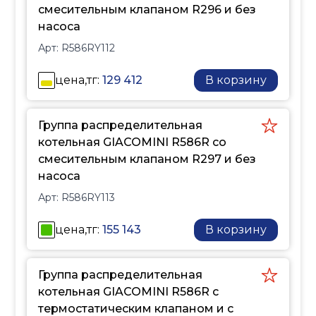
контура - G 1" ВР.
смесительным клапаном R296 и без
насоса
Арт:
R586RY112
цена,тг:
129 412
В корзину
Группа распределительная
котельная GIACOMINI R586R со
смесительным клапаном R297 и без
насоса
Арт:
R586RY113
цена,тг:
155 143
В корзину
Группа распределительная
котельная GIACOMINI R586R с
термостатическим клапаном и c