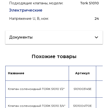
Подходящие клапаны, модели
:
Tork S1010
Электрические
Напряжение U, В, ном
:
24
Документы
Сертификат/
Похожие товары
Декларация
Лист данных
Название
Артикул
Це
Клапан соленоидный TORK S1010 1/2"
S101003145E
Клапан соленоидный TORK S1010 3/4"
S101004170E