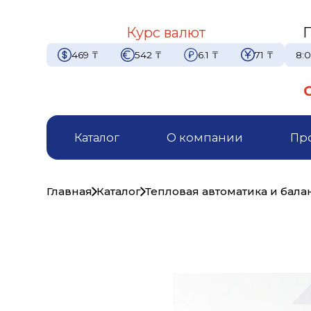
Курс валют
469
₸
542
₸
6.1
₸
71
₸
8:0
Каталог
О компании
Пр
Главная
Каталог
Тепловая автоматика и бал