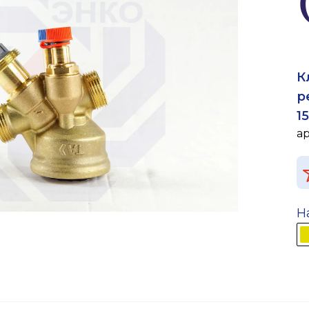
К
р
15
а
Н