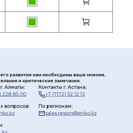
его развития нам
необходимы ваше мнение,
елания и критические замечания.
г. Алматы:
Контакты г. Астана:
) 228 85 00
+7 (7172) 52 12 13
х вопросов:
По регионам:
nko.kz
sales.region@enko.kz
м:
_kz