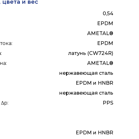
 цвета и вес
0,54
EPDM
AMETAL®
тока
:
EPDM
а
:
латунь (CW724R)
ана
:
AMETAL®
нержавеющая сталь
EPDM и HNBR
нержавеющая сталь
 Δp
:
PPS
EPDM и HNBR