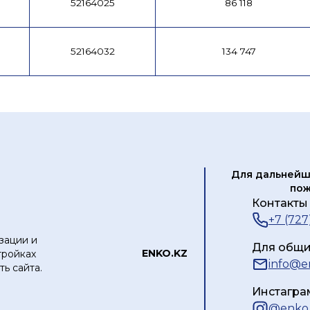
52164025
86 118
52164032
134 747
Для дальнейш
пож
Контакты 
+7 (727
зации и
Для общи
ЕNKO.KZ
тройках
info@e
ь сайта.
Инстагра
@
enko