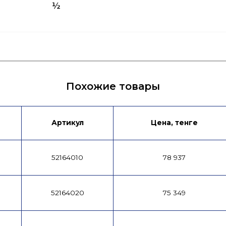
½
я
Лист данных
Паспорт
Похожие товары
Артикул
Цена, тенге
52164010
78 937
52164020
75 349