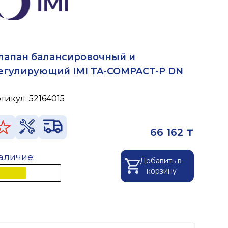
лапан балансировочный и
егулирующий IMI TA-COMPACT-P DN
ртикул:
52164015
66 162 ₸
аличие:
Добавить в
корзину