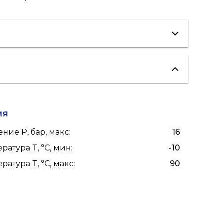
холодоснабжение
ия
ние P, бар, макс
:
16
ратура T, °C, мин
:
-10
ратура T, °C, макс
:
90