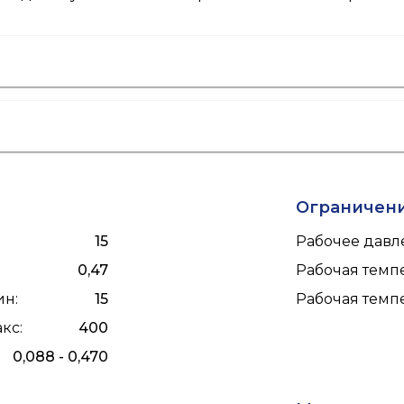
Ограничен
15
Рабочее давле
0,47
Рабочая темпе
ин
:
15
Рабочая темпе
акс
:
400
0,088 - 0,470