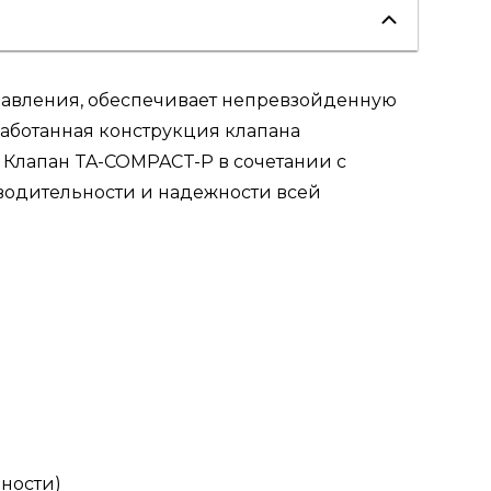
давления, обеспечивает непревзойденную
работанная конструкция клапана
 Клапан TA-COMPACT-P в сочетании с
зводительности и надежности всей
чности)