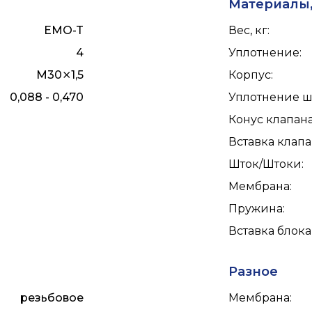
Материалы,
EMO-T
Вес, кг
:
4
Уплотнение
:
M30⨯1,5
Корпус
:
0,088 - 0,470
Уплотнение ш
Конус клапан
Вставка клап
Шток/Штоки
:
Мембрана
:
Пружина
:
Вставка блока
Разное
резьбовое
Мембрана
: