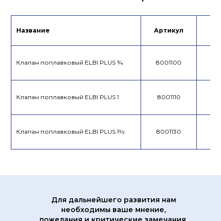
Лист данных
Название
Артикул
Це
Клапан поплавковый ELBI PLUS ¾
8001100
Клапан поплавковый ELBI PLUS 1
8001110
Клапан поплавковый ELBI PLUS 1½
8001130
Для дальнейшего развития нам
необходимы ваше мнение,
пожелания и критические замечания.